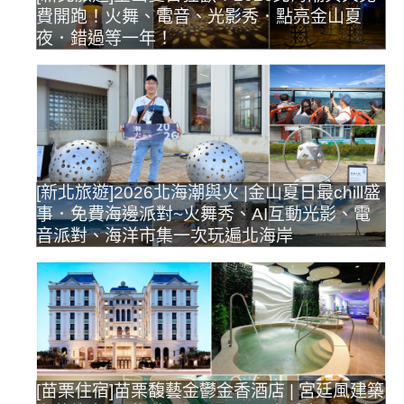
費開跑！火舞、電音、光影秀．點亮金山夏
夜．錯過等一年！
[新北旅遊]2026北海潮與火 |金山夏日最chill盛
事．免費海邊派對~火舞秀、AI互動光影、電
音派對、海洋市集一次玩遍北海岸
[苗栗住宿]苗栗馥藝金鬱金香酒店 | 宮廷風建築