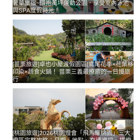
奢華旅宿~環抱萬坪運動公園．享受室內泳池
與SPA度假時光！
[苗栗旅遊]卓也小屋渡假園區|鳶尾花季×花葉移
印染×蔬食火鍋！ 苗栗三義最療癒的一日慢旅
行
[桃園旅遊]2026桃園燈會「飛馬耀桃園」三大