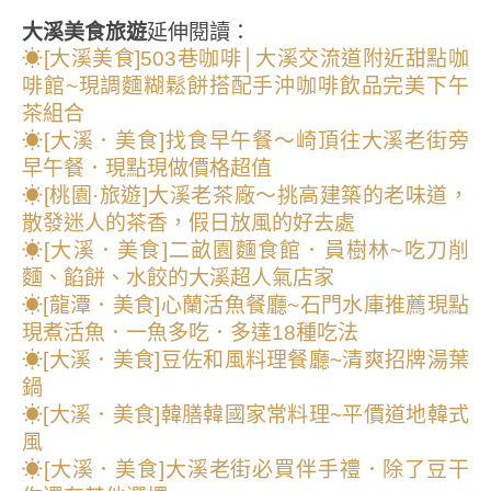
大溪美食旅遊
延伸閱讀：
☀
[大溪美食]503巷咖啡│大溪交流道附近甜點咖
啡館~現調麵糊鬆餅搭配手沖咖啡飲品完美下午
茶組合
☀
[大溪．美食]找食早午餐～崎頂往大溪老街旁
早午餐．現點現做價格超值
☀[桃園·旅遊]大溪老茶廠～挑高建築的老味道，
散發迷人的茶香，假日放風的好去處
☀[大溪．美食]二畝園麵食館．員樹林~吃刀削
麵、餡餅、水餃的大溪超人氣店家
☀[龍潭．美食]心蘭活魚餐廳~石門水庫推薦現點
現煮活魚．一魚多吃．多達18種吃法
☀
[大溪．美食]豆佐和風料理餐廳~清爽招牌湯葉
鍋
☀
[大溪．美食]韓膳韓國家常料理~平價道地韓式
風
☀
[大溪．美食]大溪老街必買伴手禮．除了豆干