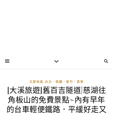
北部地區-台北、桃園、新竹、苗栗
[大溪旅遊]舊百吉隧道|慈湖往
角板山的免費景點~內有早年
的台車輕便鐵路．平緩好走又