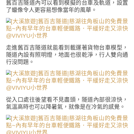
舊百吉隧道內可以看到模擬的台車及軌道，設置
了蠟像令人更容易想像當年的風華。
走進舊百吉隧道就能看到載運著貨物台車模型，
隧道內設有照明燈，地面也很乾淨，行人雙向通
行沒問題。
從入口處往後望看不見盡頭，隧道內部很涼快，
氣溫高時也可以降暑氣，就像是在冷氣的感覺。