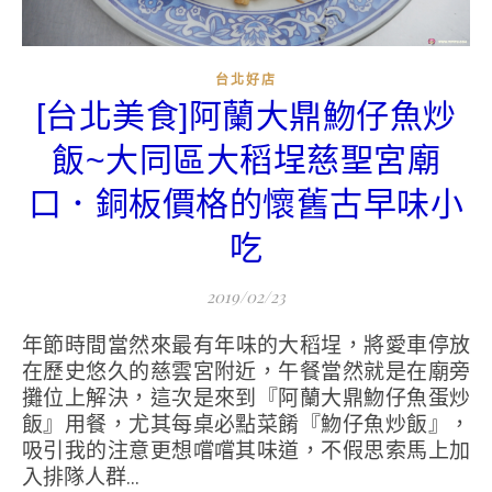
台北好店
[台北美食]阿蘭大鼎魩仔魚炒
飯~大同區大稻埕慈聖宮廟
口．銅板價格的懷舊古早味小
吃
2019/02/23
年節時間當然來最有年味的大稻埕，將愛車停放
在歷史悠久的慈雲宮附近，午餐當然就是在廟旁
攤位上解決，這次是來到『阿蘭大鼎魩仔魚蛋炒
飯』用餐，尤其每桌必點菜餚『魩仔魚炒飯』，
吸引我的注意更想嚐嚐其味道，不假思索馬上加
入排隊人群...