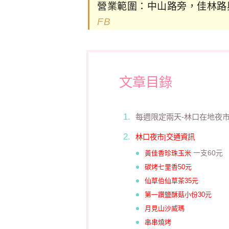
營業範圍：中山路旁，佳林路
FB
文章目錄
每週限定兩天-林口在地夜
林口夜市|交通資訊
黃佳香珍珠玉米
一支60元
碳烤七里香50元
仙草伯仙草茶35元
第一讚鹽酥菇小份30元
月見山沙威瑪
串串燒烤