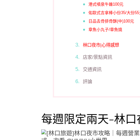
港式噴泉牛雜100元
佑歐式吉拿棒小份35/大份55
日品去骨排骨酥(中)100元
章魚小丸子/章魚燒
林口夜市|心得感想
店家/景點資訊
交通資訊
評論
每週限定兩天-林口