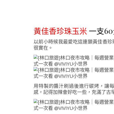
黃佳香珍珠玉米
一支60
以前小時候我最愛吃這連鎖黃佳香珍
很實在。
用特製的醬汁刷過後進行碳烤，讓
感，記得加辣會好吃一些，充滿了古