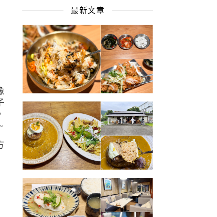
最新文章
像
子
，
~