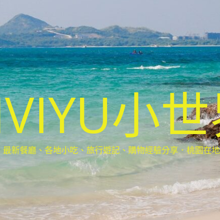
IVIYU小
新餐廳、各地小吃、旅行遊記、購物經驗分享．桃園在地部落客(Ta