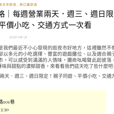
,
新北市好店
林口區好店
攻略｜每週營業兩天．週三、週日限
平價小吃、交通方式一次看
2025/09/21
是我們最近不小心發現的逛夜市好地方，這裡雖然不
卻以多元的小吃選擇、豐富的遊戲攤位、以及適合親
市，可以感受到滿滿的人情味，攤商吆喝聲此起彼落
酥味與甜點的濃郁甜香，來看看我們這天吃了些什麼吧
101巷
:30