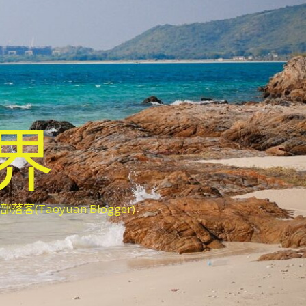
世界
oyuan Blogger)