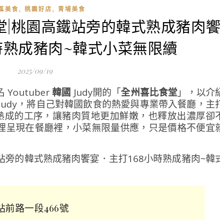
,
,
區美食
桃園好店
青埔美食
食堂|桃園高鐵站旁的韓式熟成豬肉
小時熟成豬肉~韓式小菜無限續
2025/09/19
outuber
韓國
Judy開的「
全州喜比食堂
」，以介
Judy，將自己對韓國飲食的熱愛與專業帶入餐廳，主
溫熟成的工序，讓豬肉質地更加鮮嫩，也釋放出濃厚卻
理呈現在餐廳裡，小菜無限量供應，只是價格不便宜
站前路一段466號