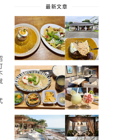
最新文章
饗
紹
打
不
就