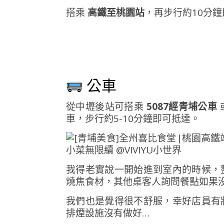
搭乘
高鐵至桃園站
，再步行約10分
公車
從中壢後站可搭乘
5087經青埔公車
車，步行約5-10分鐘即可抵達。
我得老實說一開始進到室內的時候，
燒焦食材，其他桌客人詢問餐點如果
我們也是覺得很不舒服，幸好店員有
排煙設施沒有做好…