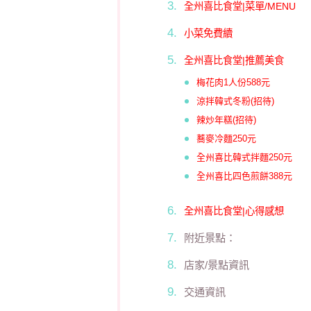
全州喜比食堂|菜單/MENU
小菜免費續
全州喜比食堂|推薦美食
梅花肉1人份588元
涼拌韓式冬粉(招待)
辣炒年糕(招待)
蕎麥冷麵250元
全州喜比韓式拌麵250元
全州喜比四色煎餅388元
全州喜比食堂|心得感想
附近景點：
店家/景點資訊
交通資訊