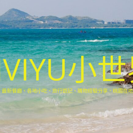
IVIYU小
新餐廳、各地小吃、旅行遊記、購物經驗分享．桃園在地部落客(Ta