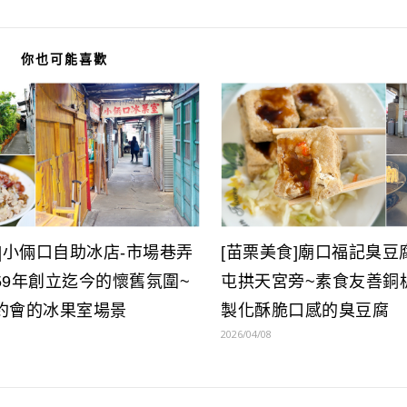
你也可能喜歡
]小倆口自助冰店-市場巷弄
[苗栗美食]廟口福記臭豆
59年創立迄今的懷舊氛圍~
屯拱天宮旁~素食友善銅
約會的冰果室場景
製化酥脆口感的臭豆腐
2026/04/08