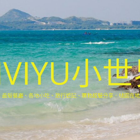
IVIYU小
新餐廳、各地小吃、旅行遊記、購物經驗分享．桃園在地部落客(Ta