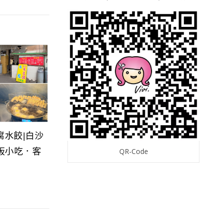
腐水餃|白沙
板小吃．客
QR-Code