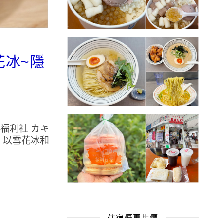
花冰~隱
福利社 カキ
，以雪花冰和
住宿優惠比價