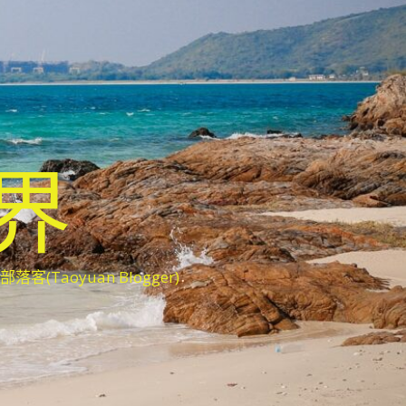
世界
oyuan Blogger)