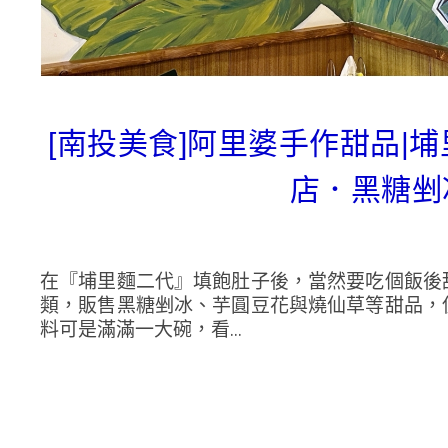
[南投美食]阿里婆手作甜品|
店．黑糖剉
在『埔里麵二代』填飽肚子後，當然要吃個飯後
類，販售黑糖剉冰、芋圓豆花與燒仙草等甜品，
料可是滿滿一大碗，看...