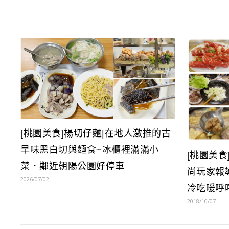
[桃園美食]楊切仔麵|在地人激推的古
早味黑白切與麵食~冰櫃裡滿滿小
[桃園美
菜．鄰近朝陽公園好停車
尚玩家報
2026/07/02
冷吃暖呼
2018/10/07