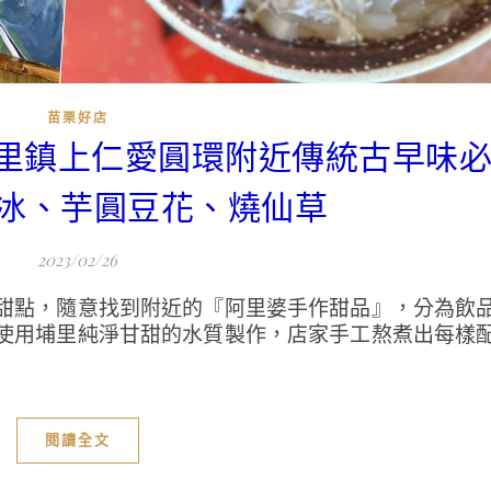
苗栗好店
埔里鎮上仁愛圓環附近傳統古早味
冰、芋圓豆花、燒仙草
2023/02/26
甜點，隨意找到附近的『阿里婆手作甜品』，分為飲
使用埔里純淨甘甜的水質製作，店家手工熬煮出每樣
閱讀全文