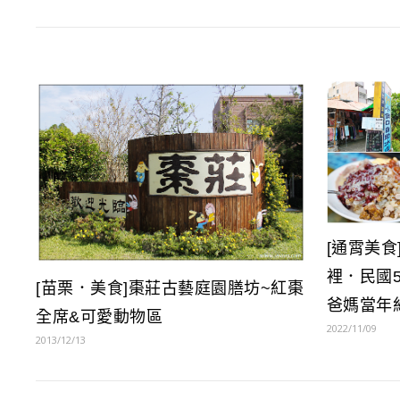
[通霄美食
裡．民國
[苗栗．美食]棗莊古藝庭園膳坊~紅棗
爸媽當年
全席&可愛動物區
2022/11/09
2013/12/13