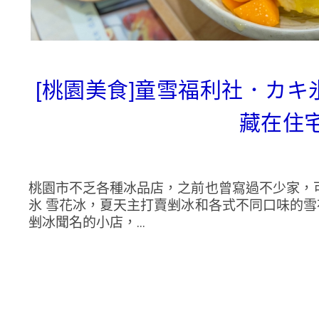
[桃園美食]童雪福利社．カキ
藏在住
桃園市不乏各種冰品店，之前也曾寫過不少家，
氷 雪花冰，夏天主打賣剉冰和各式不同口味的
剉冰聞名的小店，...