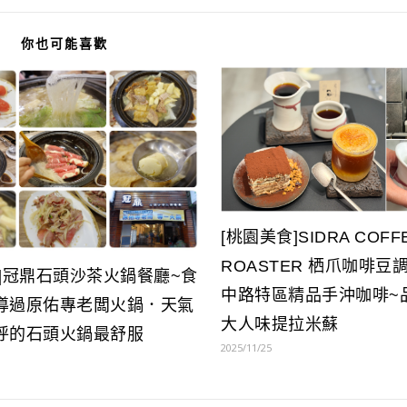
你也可能喜歡
[桃園美食]SIDRA COFF
ROASTER 栖爪咖啡豆
食]冠鼎石頭沙茶火鍋餐廳~食
中路特區精品手沖咖啡~
導過原佑專老闆火鍋．天氣
大人味提拉米蘇
呼的石頭火鍋最舒服
2025/11/25