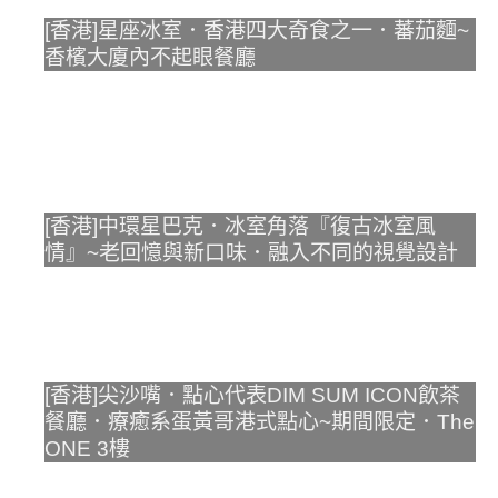
[香港]星座冰室．香港四大奇食之一．蕃茄麵~
香檳大廈內不起眼餐廳
[香港]中環星巴克．冰室角落『復古冰室風
情』~老回憶與新口味．融入不同的視覺設計
[香港]尖沙嘴．點心代表DIM SUM ICON飲茶
餐廳．療癒系蛋黃哥港式點心~期間限定．The
ONE 3樓