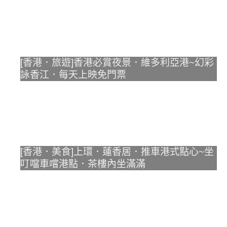
[香港．旅遊]香港必賞夜景．維多利亞港~幻彩
詠香江．每天上映免門票
[香港．美食]上環．蓮香居．推車港式點心~坐
叮噹車嚐港點．茶樓內坐滿滿