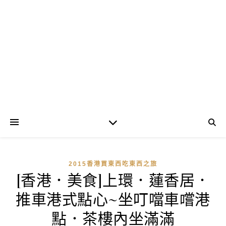
2015香港買東西吃東西之旅
[香港．美食]上環．蓮香居．
推車港式點心~坐叮噹車嚐港
點．茶樓內坐滿滿