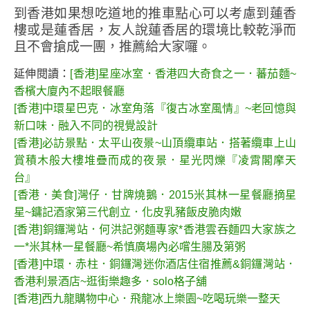
到香港如果想吃道地的推車點心可以考慮到蓮香
樓或是蓮香居，友人說蓮香居的環境比較乾淨而
且不會搶成一團，推薦給大家囉。
延伸閱讀：
[香港]星座冰室．香港四大奇食之一．蕃茄麵~
香檳大廈內不起眼餐廳
[香港]中環星巴克．冰室角落『復古冰室風情』~老回憶與
新口味．融入不同的視覺設計
[香港]必訪景點．太平山夜景~山頂纜車站．搭著纜車上山
賞積木般大樓堆疊而成的夜景．星光閃爍『凌霄閣摩天
台』
[香港．美食]灣仔．甘牌燒鵝．2015米其林一星餐廳摘星
星~鏞記酒家第三代創立．化皮乳豬飯皮脆肉嫩
[香港]銅鑼灣站．何洪記粥麵專家*香港雲吞麵四大家族之
一*米其林一星餐廳~希慎廣場內必嚐生腸及第粥
[香港]中環．赤柱．銅鑼灣迷你酒店住宿推薦&銅鑼灣站．
香港利景酒店~逛街樂趣多．solo格子舖
[香港]西九龍購物中心．飛龍冰上樂園~吃喝玩樂一整天