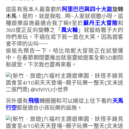
這區有我本人最喜歡的
阿里巴巴與四十大盜
旋轉
木馬
，是的，就是我啦…啊~人家就很膽小呀，這
種遊樂設施最適合我了嘛!!至於
蘇丹王大冒險
和
360度正反向旋轉之「
風火輪
」就留給膽子大的
你們來玩，不過在底下我一直在大笑，因為遊客
會不停的尖叫~~~
偷偷先預告一下，哈比哈妮大冒險正在試營運
中，在春節期間要推出就是要給遊客全新5D劇院
新感受，下次我也要再來看。
另外還有
飛毯
轉圈圈和可以繞從上往下看的
天馬
行空
都是適合小孩玩樂的設施。