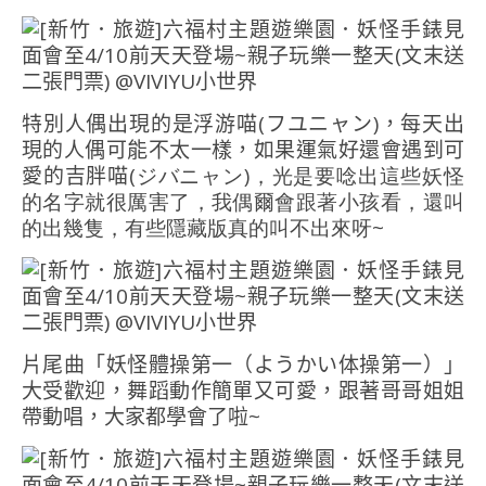
特別人偶出現的是浮游喵(フユニャン)，每天出
現的人偶可能不太一樣，如果運氣好還會遇到可
愛的吉胖喵(
ジバニャン)，光是要唸出這些妖怪
的名字就很厲害了，我偶爾會跟著小孩看，還叫
的出幾隻，有些隱藏版真的叫不出來呀~
片尾曲「妖怪體操第一（ようかい体操第一）」
大受歡迎，舞蹈動作簡單又可愛，跟著哥哥姐姐
帶動唱，大家都學會了啦~