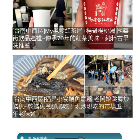
[台南中西區]My老爹紅茶屋+楊哥楊桃湯|國華
街飲品巡禮~傳承70年的紅茶美味．純粹古早
味推薦！
[台南中西區]福昇小食鱔魚意麵|老闆娘跳舞炒
鱔魚~乾鱔魚意麵必吃！現炒現吃的市場五十
年老味道