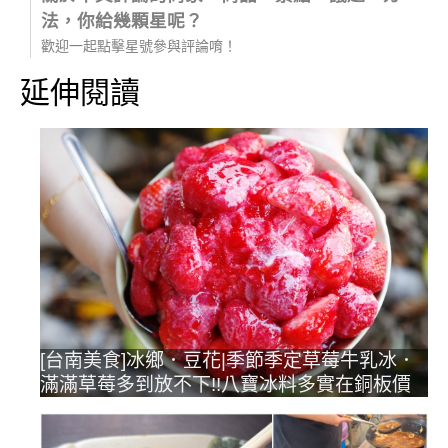
法，你給幾顆星呢？
歡迎一起點擊星號參與評論唷！
延伸閱讀
[台南美食]冰鄉．豆花|季節季定草莓牛乳冰．
滿滿草莓多到放不下!!八寶冰料多實在銅板價