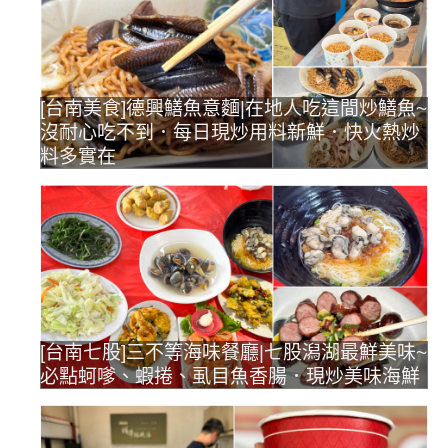
[台南美食]德興鱔魚意麵|在地人吃這間炒鱔魚~
沒耐心吃不到．每日現炒用料新鮮．快火熱炒
料多實在
[台南七股]三不等海味餐廳|七股潟湖最鮮美味~
必點蚵嗲、蝦捲、虱目魚香腸．現炒美味海鮮