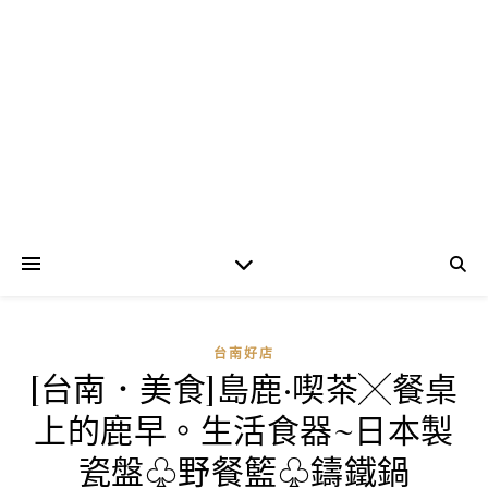
台南好店
[台南．美食]島鹿·喫茶╳餐桌
上的鹿早。生活食器~日本製
瓷盤♧野餐籃♧鑄鐵鍋