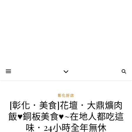
彰化好店
[彰化．美食]花壇．大鼎爌肉
飯♥銅板美食♥~在地人都吃這
味．24小時全年無休