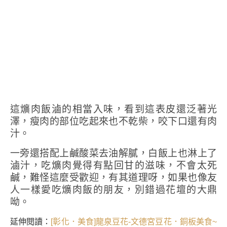
這爌肉飯滷的相當入味，看到這表皮還泛著光
澤，瘦肉的部位吃起來也不乾柴，咬下口還有肉
汁。
一旁還搭配上鹹酸菜去油解膩，白飯上也淋上了
滷汁，吃爌肉覺得有點回甘的滋味，不會太死
鹹，難怪這麼受歡迎，有其道理呀，如果也像友
人一樣愛吃爌肉飯的朋友，別錯過花壇的大鼎
呦。
延伸閱讀：
[彰化．美食]龍泉豆花-文德宮豆花．銅板美食~