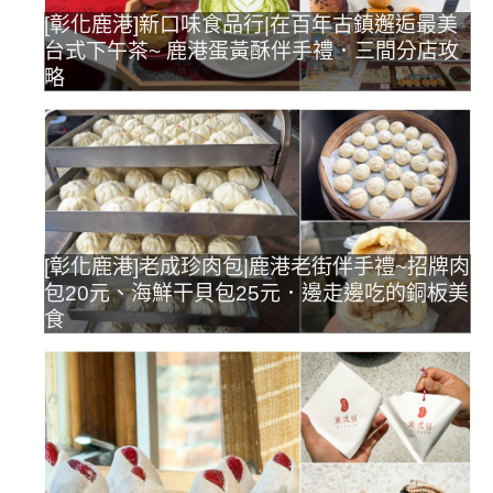
[彰化鹿港]新口味食品行|在百年古鎮邂逅最美
台式下午茶~ 鹿港蛋黃酥伴手禮．三間分店攻
略
[彰化鹿港]老成珍肉包|鹿港老街伴手禮~招牌肉
包20元、海鮮干貝包25元．邊走邊吃的銅板美
食