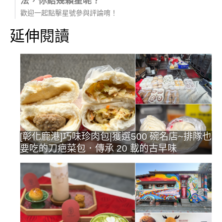
法，你給幾顆星呢？
歡迎一起點擊星號參與評論唷！
延伸閱讀
[彰化鹿港]巧味珍肉包|獲選500 碗名店~排隊也
要吃的刀疤菜包．傳承 20 載的古早味