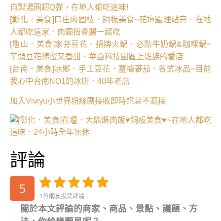
自製湯圓超Q彈，在地人都吃這味!
[彰化．美食]口庄肉圓枝．銅板美食~花壇監理站旁．在地
人都吃這家．肉圓搭香腸一起吃
[龜山．美食]家芬豆花．招牌火鍋．必點牛奶鍋&咖哩鍋~
芋頭豆花綿蜜又香甜．華亞科技園區上班族的愛店
[台南．美食]冰鄉．手工豆花．薑糖蕃茄．各式冰品~目前
我心中台南NO1的冰店．40年老店
加入Viviyu小世界粉絲團接收即時訊息不漏接
評論
5
1位網友投票評論
關於本文評論的商家、商品、景點、議題、方