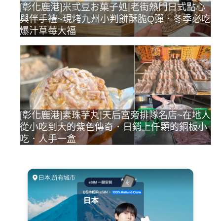
[彰化鹿港]米弎豆お菓子処|老街熱門日式點心
與伴手禮~現烤九州小判餅酥脆Q彈．冬季必吃
爆汁草莓大福
[彰化鹿港]素珠芋丸|天后宮旁排隊名店~在地人
從小吃到大的紫色傳奇．日銷上仟顆的銅板小
吃．人手一盒