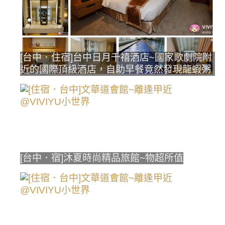
[台中．住宿]台中日月千禧酒店~國家歌劇院附
近的國際頂級酒店，自助早餐竟然發現龍蝦粥
[台中．宿]沐夏時尚精品旅館~物超所值