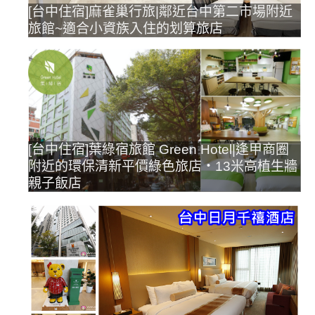
[台中住宿]麻雀巢行旅|鄰近台中第二市場附近
旅館~適合小資族入住的划算旅店
[台中住宿]葉綠宿旅館 Green Hotel|逢甲商圈
附近的環保清新平價綠色旅店‧13米高植生牆
親子飯店