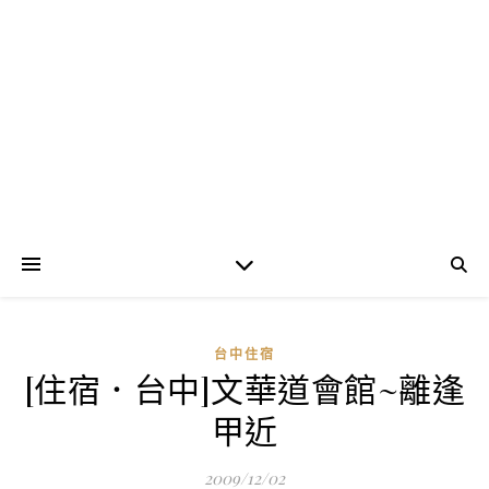
台中住宿
[住宿．台中]文華道會館~離逢
甲近
2009/12/02