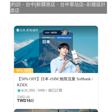
[約訪．台中]新驛旅店．台中車站店~彩繪設計
旅店