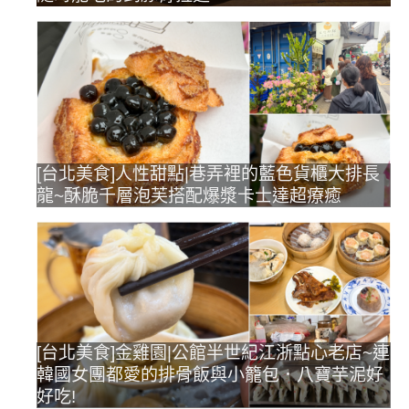
[台北美食]人性甜點|巷弄裡的藍色貨櫃大排長
龍~酥脆千層泡芙搭配爆漿卡士達超療癒
[台北美食]金雞園|公館半世紀江浙點心老店~連
韓國女團都愛的排骨飯與小籠包．八寶芋泥好
好吃!