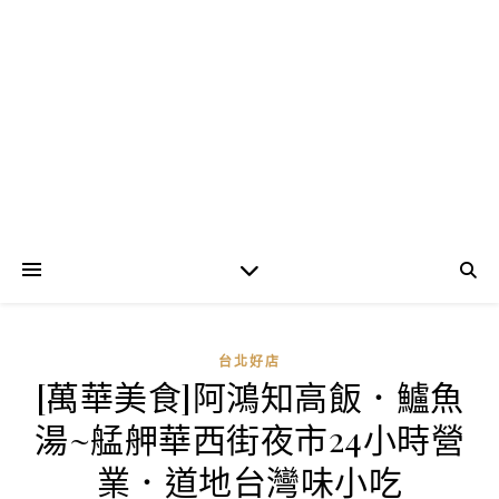
台北好店
[萬華美食]阿鴻知高飯．鱸魚
湯~艋舺華西街夜市24小時營
業．道地台灣味小吃