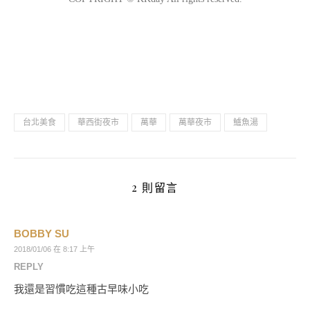
台北美食
華西街夜市
萬華
萬華夜市
鱸魚湯
2 則留言
BOBBY SU
2018/01/06 在 8:17 上午
REPLY
我還是習慣吃這種古早味小吃