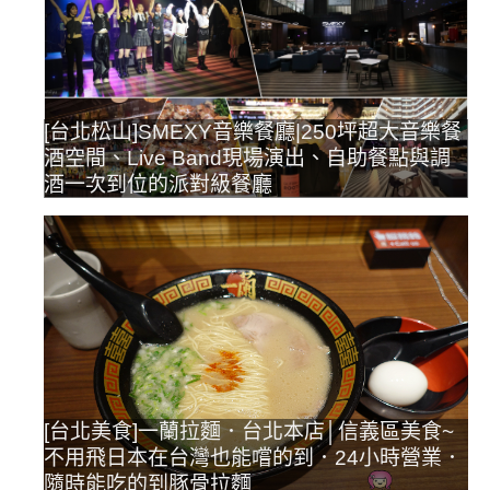
[台北松山]SMEXY音樂餐廳|250坪超大音樂餐
酒空間、Live Band現場演出、自助餐點與調
酒一次到位的派對級餐廳
[台北美食]一蘭拉麵．台北本店│信義區美食~
不用飛日本在台灣也能嚐的到．24小時營業．
隨時能吃的到豚骨拉麵