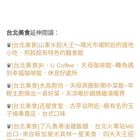
台北美食
延伸閱讀：
♛
[台北美食]山東水餃大王～晴光市場附近的道地
小吃．煎餃超有特色的麵食館
♛
[台北美食]R．U Coffee．天母咖啡館~轉角遇
到幸福咖啡館．休息好處所
♛
[台北美食]大為廚坊．天母商圈新開中菜館~年
輕主廚燒出一桌好菜．天涼喝砂鍋燉雞湯暖胃
♛
[台北美食]吉屋食堂．古亭站附近~頗有名的玉
子燒專賣店．台式口味
♛
[台北美食]了凡香港油雞飯麵．台北火車站M6
出口~來自新加坡米其林一星美食．四大天王招