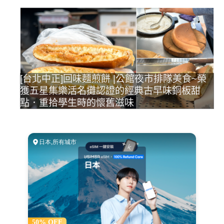
[台北中正]回味麵煎餅 |公館夜市排隊美食~榮
獲五星集樂活名攤認證的經典古早味銅板甜
點．重拾學生時的懷舊滋味