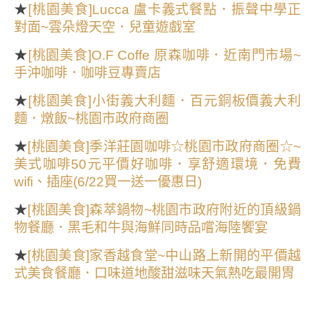
★
[桃園美食]Lucca 盧卡義式餐點．振聲中學正
對面~雲朵燈天空．兒童遊戲室
★
[桃園美食]O.F Coffe 原森咖啡．近南門市場~
手沖咖啡．咖啡豆專賣店
★
[桃園美食]小街義大利麵．百元銅板價義大利
麵．燉飯~桃園市政府商圈
★
[桃園美食]季洋莊園咖啡☆桃園市政府商圈☆~
美式咖啡50元平價好咖啡．享舒適環境．免費
wifi、插座(6/22買一送一優惠日)
★
[桃園美食]森萃鍋物~桃園市政府附近的頂級鍋
物餐廳．黑毛和牛與海鮮同時品嚐海陸饗宴
★
[桃園美食]家香越食堂~中山路上新開的平價越
式美食餐廳．口味道地酸甜滋味天氣熱吃最開胃