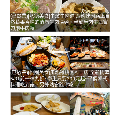
(已歇業)[八德美食]牛燉牛肉麵|八德建國路上自
然蔬果香味的清燉牛肉湯頭．半筋半肉牛三寶
刀削牛肉麵
(已歇業)[桃園美食]甩鍋雞桃園ATT店-全新開幕
5/31前一律九折~學生只要399元起~平價韓式
料理吃到飽．另外熟食隨你吃