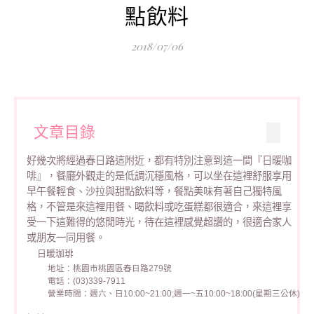
點飲料
2018/07/06
文章目錄
好幾次將經過春日路這附近，都有特別注意到這一間『日暖咖
啡』，餐廳外觀走的是低調沉穩風格，可以坐在這裡舒服享用
早午餐輕食、沙拉與甜點飲料等，餐點美味有著自己獨特風
格，不管是來這裡用餐、喝飲料或吃蛋糕都很適合，來這裡享
受一下這難得的悠閒時光，待在這裡感覺超讚的，很適合家人
或朋友一同用餐。
日暖珈琲
地址：桃園市桃園區春日路279號
電話：(03)339-7911
營業時間：週六、日10:00~21:00;週一~五10:00~18:00(星期三公休)