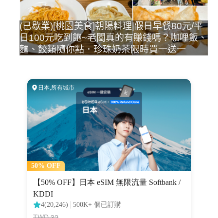
(已歇業)[桃園美食]朝陽料理|假日早餐80元/平
日100元吃到飽~老闆真的有賺錢嗎？咖哩飯、
麵、餃類隨你點．珍珠奶茶限時買一送一