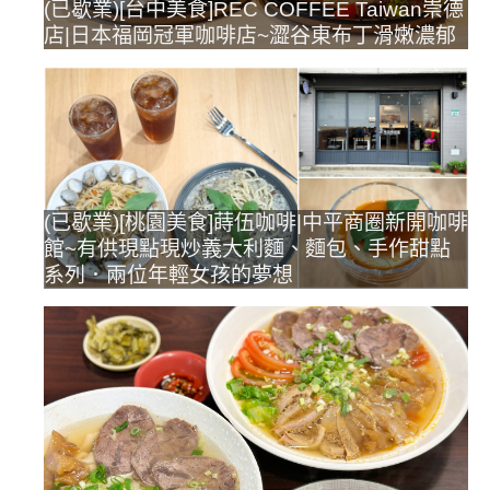
(已歇業)[台中美食]REC COFFEE Taiwan崇德
店|日本福岡冠軍咖啡店~澀谷東布丁滑嫩濃郁
(已歇業)[桃園美食]蒔伍咖啡|中平商圈新開咖啡
館~有供現點現炒義大利麵、麵包、手作甜點
系列．兩位年輕女孩的夢想