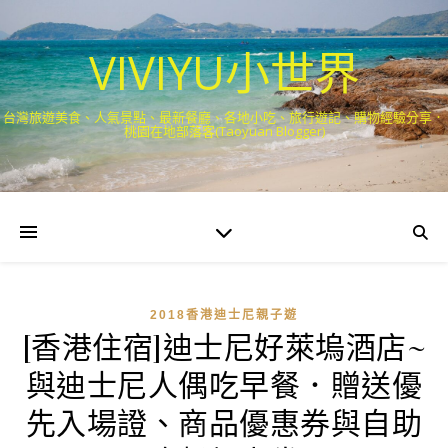
VIVIYU小世界
台灣旅遊美食、人氣景點、最新餐廳、各地小吃、旅行遊記、購物經驗分享．
桃園在地部落客(Taoyuan Blogger)
2018香港迪士尼親子遊
[香港住宿]迪士尼好萊塢酒店~
與迪士尼人偶吃早餐．贈送優
先入場證、商品優惠券與自助