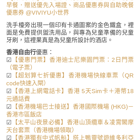
洗手檯旁出現一個印有卡通圖案的金色鐵盒，裡
面是免費提供盥洗用品，與專為兒童準備的兒童
牙刷，這裡果真是為兒童所設計的酒店。
香港自由行
優惠：
☑
【優惠門票】香港迪士尼樂園門票：2日門票
（電子票）
☑
【超划算七折優惠】香港機場快線車票（QR
code快速入閘）
☑
【香港上網電話卡】香港 5天Sim卡＋港幣18
元通話費
☑
【香港機場巴士接送】香港國際機場 (HKG)－
香港市區飯店
☑
【太平山夜景必備】香港山頂纜車＆凌霄閣摩
天台套票（香港機場領取）
☑
【香港獨有中式帆船】搭上鴨靈號遊維多利亞