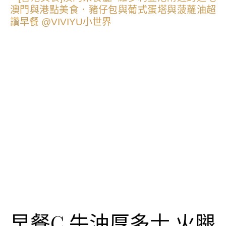
早餐C 牛油厚多士 火腿