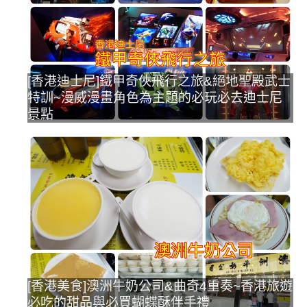
[香港迪士尼]鐵甲奇俠飛行之旅&絕地聖殿武士
特訓~漫威漫畫角色為主題的必玩必去迪士尼
景點
[香港美食]澳洲牛奶公司&曲奇4重奏~香港旅遊
必吃的甜品與必買蝴蝶酥伴手禮