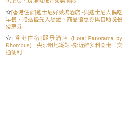
扒上桌．環境就像是遊樂園般
☆
[香港住宿]迪士尼好萊塢酒店~與迪士尼人偶吃
早餐．贈送優先入場證、商品優惠券與自助晚餐
優惠券
☆
[香港住宿]麗景酒店 (Hotel Panorama by
Rhombus)．尖沙咀地鐵站~鄰近維多利亞港．交
通便利