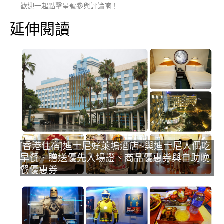
歡迎一起點擊星號參與評論唷！
延伸閱讀
[香港住宿]迪士尼好萊塢酒店~與迪士尼人偶吃
早餐．贈送優先入場證、商品優惠券與自助晚
餐優惠券