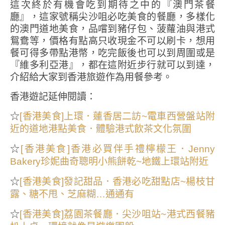
這次終於有機會吃到期待之中的『澳門茶餐
廳』，這家號稱尖沙咀必吃美食的餐廳，多樣化
的澳門道地美食，品嚐到豬仔包、菠蘿油與港式
鴛鴦等，價格有點高只收現金不可以刷卡，想用
餐可得多帶點港幣，吃完飯後也可以到周圍或是
『維多利亞港』，都在這附近步行就可以到達，
介紹給大家到香港旅遊作為用餐參考。
香港遊記延伸閱讀：
☆
[香港美食]上環．蓮香居二訪~電車西營盤站附
近的道地港點美食．體驗港式飲茶文化氛圍
☆
[香港美食]香港必買伴手禮檸檬王．Jenny
Bakery珍妮曲奇聰明小熊餅乾~地鐵上環站附近
☆
[香港美食]發記甜品．香港必吃甜點店~楊枝甘
露、糖不甩、芝麻糊…通通有
☆
[香港美食]荔園茶餐廳．尖沙咀站~港式西餐豬