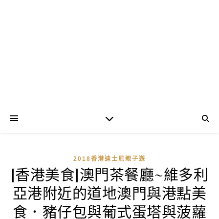
2018香港迪士尼親子遊
[香港美食]澳門茶餐廳~維多利
亞港附近的道地澳門與港點美
食．豬仔包與葡式蛋塔與菠蘿