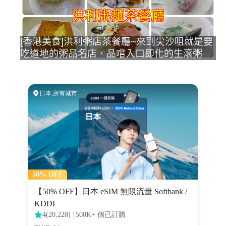
[香港美食]洪利粥店茶餐廳~來到尖沙咀就是要
吃道地的粥品名店．品嚐入口即化的生滾粥