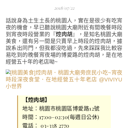
2018/07/22
話說身為土生土長的桃園人，實在是很少有吃宵
夜的機會，早已聽說桃園大廟附近有間晚餐時段
到宵夜時段營業的『
焢肉胡
』，是知名桃園大廟
美食，還有另一間是只賣早上時段的焢肉胡，據
說系出同門，但我都沒吃過，先來踩踩我比較容
易吃到的晚餐宵夜場的博愛路的焢肉胡，是在地
經營五十年的老店呦~
【焢肉胡】
地址：桃園市桃園區博愛路12號
時間：17:00–02:30(每週日公休)
電話： 03-338 2770