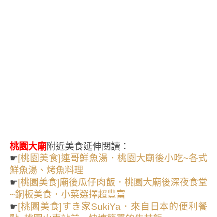
桃園大廟
附近美食延伸閱讀：
☛
[桃園美食]連哥鮮魚湯．桃園大廟後小吃~各式
鮮魚湯、烤魚料理
☛
[桃園美食]廟後瓜仔肉飯．桃園大廟後深夜食堂
~銅板美食．小菜選擇超豐富
☛
[桃園美食]すき家SukiYa．來自日本的便利餐