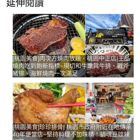
延伸閱讀
[桃園美食]肉次方燒肉放題．桃園中正店|王品
燒肉吃到飽新指標~現切和牛嫩肩牛排、戰斧
豬排、海鮮燒肉一次滿足
[桃園美食]珍珍排骨| 桃園市政府附近在地傳承
40年便當店~堅持料理不加味精！銷魂豆豉辣