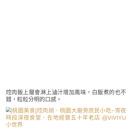
焢肉飯上層會淋上滷汁增加風味，白飯煮的也不
錯，粒粒分明的口感。