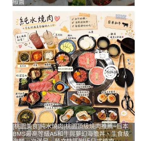
椒醬
[桃園美食]純水燒肉|桃園頂級燒肉推薦~日本
BMS最高等級A5和牛與夢幻海膽丼、生食級