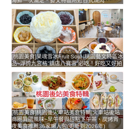
海鮮一次滿足．藝文特區附近日式燒肉
[桃園美食]果魂雪冰Fruit Soul |桃園藝文特區冰
品~浮誇九宮格”鎮店八寶雪”必吃！好吃又好拍
[桃園美食]桃園後火車站美食特輯|火車站後站
商圈異國風味~早午餐與甜點下午茶、炭烤宵
夜美食推薦36家懶人包(更新到2026年)