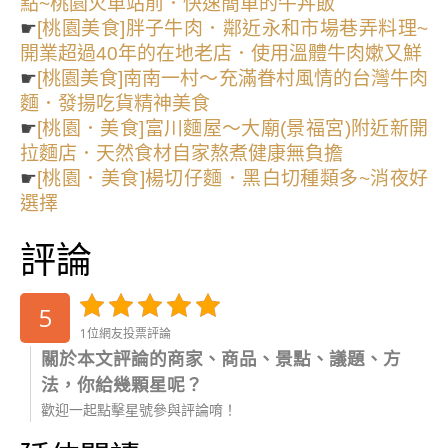
點~桃園火車站前．快速簡單的牛丼飯
☛
[桃園美食]胖子牛肉．鄰近永和市場巷弄料理~
開業超過40年的在地老店．使用溫體牛肉嫰又鮮
☛
[桃園美食]南南一村～充滿眷村風情的台灣牛肉
麵．發揚吃貨精神美食
☛
[桃園．美食]富川麵屋～大廟(景福宮)附近新開
拉麵店．天然食材自家熬煮健康無負擔
☛
[桃園．美食]楊切仔麵．黑白切種類多~消夜好
選擇
評論
5
1位網友投票評論
關於本文評論的商家、商品、景點、議題、方
法，你給幾顆星呢？
歡迎一起點擊星號參與評論唷！