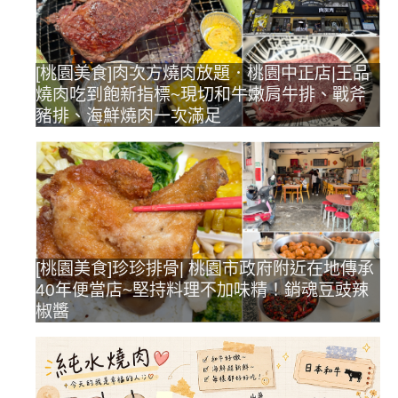
[桃園美食]肉次方燒肉放題．桃園中正店|王品
燒肉吃到飽新指標~現切和牛嫩肩牛排、戰斧
豬排、海鮮燒肉一次滿足
[桃園美食]珍珍排骨| 桃園市政府附近在地傳承
40年便當店~堅持料理不加味精！銷魂豆豉辣
椒醬