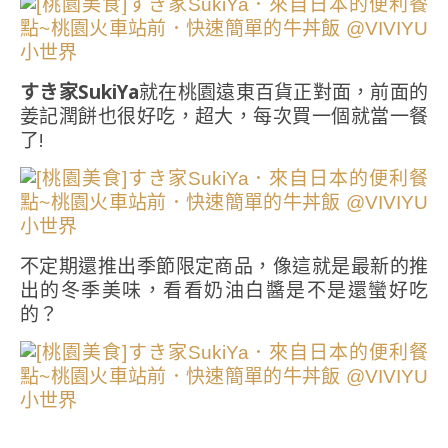
すき家SukiYa
就在桃園遠東百貨正對面，前面的
姜記潤餅也很好吃，超大，每次買一個就當一餐
了!
不定期還推出季節限定商品，像這就是最新的推
出的冬季美味，看看奶油白醬是不是還蠻好吃
的？