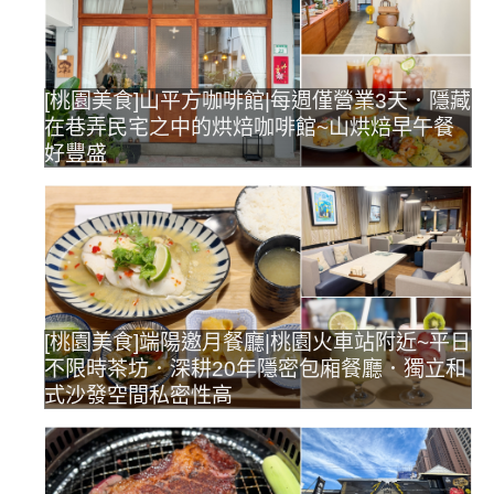
[桃園美食]山平方咖啡館|每週僅營業3天．隱藏
在巷弄民宅之中的烘焙咖啡館~山烘焙早午餐
好豐盛
[桃園美食]端陽邀月餐廳|桃園火車站附近~平日
不限時茶坊．深耕20年隱密包廂餐廳．獨立和
式沙發空間私密性高