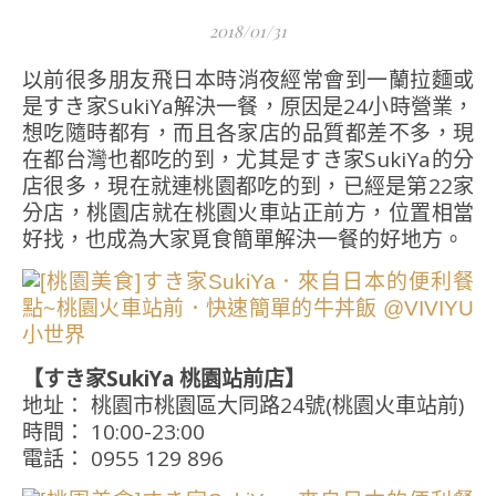
2018/01/31
以前很多朋友飛日本時消夜經常會到一蘭拉麵或
是すき家SukiYa解決一餐，原因是24小時營業，
想吃隨時都有，而且各家店的品質都差不多，現
在都台灣也都吃的到，尤其是すき家SukiYa的分
店很多，現在就連桃園都吃的到，已經是第22家
分店，桃園店就在桃園火車站正前方，位置相當
好找，也成為大家覓食簡單解決一餐的好地方。
【すき家SukiYa 桃園站前店】
地址： 桃園市桃園區大同路24號(桃園火車站前)
時間： 10:00-23:00
電話： 0955 129 896