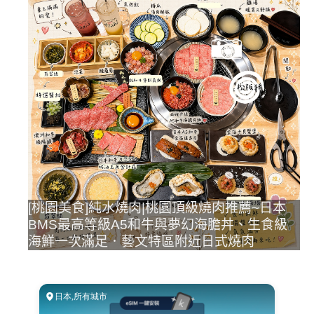
[桃園美食]純水燒肉|桃園頂級燒肉推薦~日本
BMS最高等級A5和牛與夢幻海膽丼、生食級
海鮮一次滿足．藝文特區附近日式燒肉