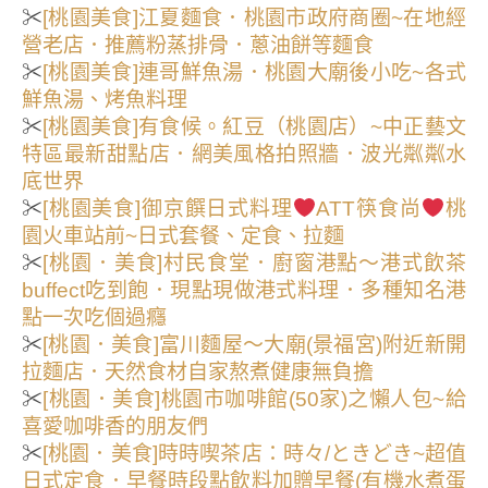
✂
[桃園美食]江夏麵食．桃園市政府商圈~在地經
營老店．推薦粉蒸排骨．蔥油餅等麵食
✂
[桃園美食]連哥鮮魚湯．桃園大廟後小吃~各式
鮮魚湯、烤魚料理
✂
[桃園美食]有食候。紅豆（桃園店）~中正藝文
特區最新甜點店．網美風格拍照牆．波光粼粼水
底世界
✂
[桃園美食]御京饌日式料理
ATT筷食尚
桃
園火車站前~日式套餐、定食、拉麵
✂
[桃園．美食]村民食堂．廚窗港點～港式飲茶
buffect吃到飽．現點現做港式料理．多種知名港
點一次吃個過癮
✂
[桃園．美食]富川麵屋～大廟(景福宮)附近新開
拉麵店．天然食材自家熬煮健康無負擔
✂
[桃園．美食]桃園市咖啡館(50家)之懶人包~給
喜愛咖啡香的朋友們
✂
[桃園．美食]時時喫茶店：時々/ときどき~超值
日式定食．早餐時段點飲料加贈早餐(有機水煮蛋