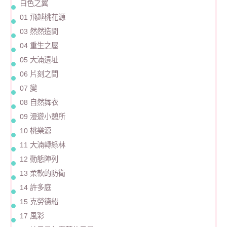
白色之翼
01 飛越桃花源
03 然然造間
04 重生之屋
05 大湳遺址
06 片刻之間
07 變
08 自然舞衣
09 漫遊小憩所
10 桃樂源
11 大湳轉綠林
12 動態陣列
13 柔軟的防衛
14 許多庭
15 克勞德船
17 風彩