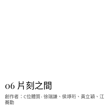
06 片刻之間
創作者：C位體質- 徐瑞謙、侯竫珩、黃立穎、江
蕎勤