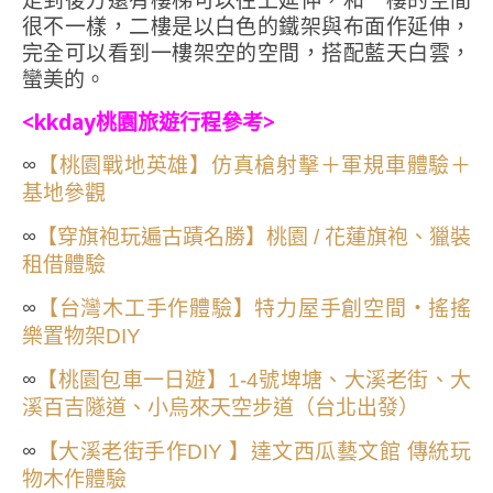
走到後方還有樓梯可以往上延伸，和一樓的空間
很不一樣，二樓是以白色的鐵架與布面作延伸，
完全可以看到一樓架空的空間，搭配藍天白雲，
蠻美的。
<kkday桃園旅遊行程參考>
∞
【桃園戰地英雄】仿真槍射擊＋軍規車體驗＋
基地參觀
∞
【穿旗袍玩遍古蹟名勝】桃園 / 花蓮旗袍、獵裝
租借體驗
∞
【台灣木工手作體驗】特力屋手創空間・搖搖
樂置物架DIY
∞
【桃園包車一日遊】1-4號埤塘、大溪老街、大
溪百吉隧道、小烏來天空步道（台北出發）
∞
【大溪老街手作DIY 】達文西瓜藝文館 傳統玩
物木作體驗