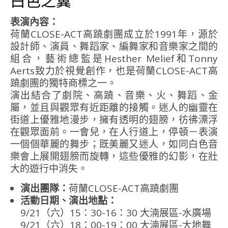
白色之翼
表演內容：
荷蘭CLOSE-ACT高蹺劇團成立於1991年，源於
設計師、演員、舞蹈家、編舞家和音樂家之間的
組合，藝術總監是Hesther Melief和Tonny
Aerts致力於視覺創作，也是荷蘭CLOSE-ACT高
蹺劇團的獨特商標之一。
演出結合了劇院、高蹺、音樂、火、舞蹈、金
屬，並且與觀眾有近距離的接觸。迷人的幽靈在
街道上優雅地漫步，擁有透明的翅膀，彷彿漂浮
在觀眾面前。一會兒，在人行道上，停頓－表演
一個個華麗的舞步；既美麗又迷人，如同白色音
樂會上展開翅膀而旋轉，這些優雅的幻影，在壯
大的遊行中消失。
演出團隊：
荷蘭CLOSE-ACT高蹺劇團
活動日期、演出地點：
9/21（六）15：30-16：30 大湳展區-水廣場
9/21（六）18：00-19：00 大湳展區-大地舞