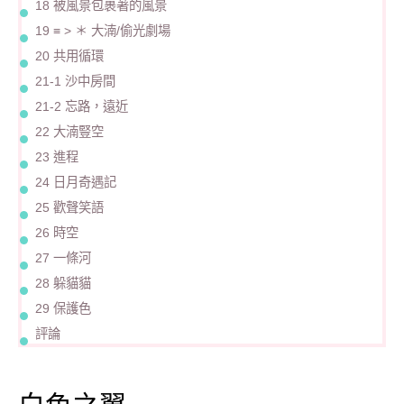
18 被風景包裹著的風景
19 ≡ > ＊ 大湳/偷光劇場
20 共用循環
21-1 沙中房間
21-2 忘路，遠近
22 大湳豎空
23 進程
24 日月奇遇記
25 歡聲笑語
26 時空
27 一條河
28 躲貓貓
29 保護色
評論