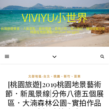
VIVIYU小世界
台灣旅遊美食、人氣景點、最新餐廳、各地小吃、旅行遊記、購物經驗分享．
桃園在地部落客(Taoyuan Blogger)
北部地區-台北、桃園、新竹、苗栗
[桃園旅遊]2019桃園地景藝術
節．新風景線|分佈八德五個展
區．大湳森林公園~實拍作品