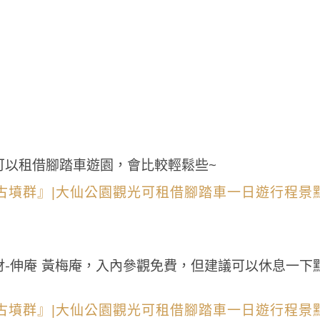
可以租借腳踏車遊園，會比較輕鬆些~
-伸庵 黃梅庵，入內參觀免費，但建議可以休息一下