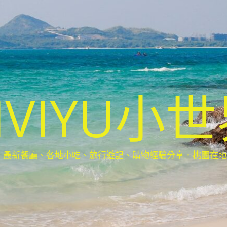
IVIYU小
新餐廳、各地小吃、旅行遊記、購物經驗分享．桃園在地部落客(Ta