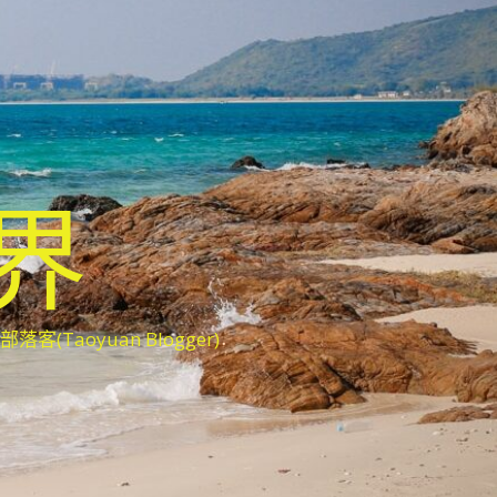
世界
oyuan Blogger)