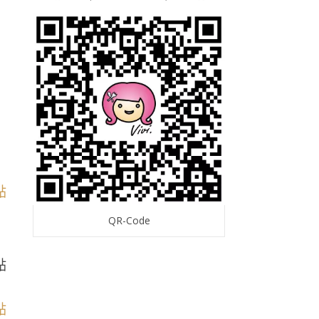
QR-Code
點