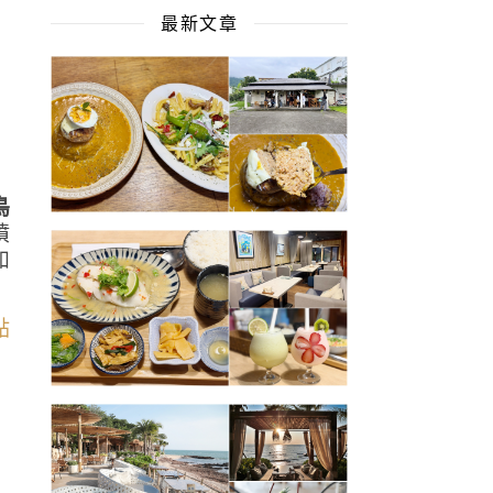
最新文章
光
鳥
墳
如