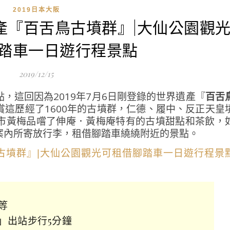
2019日本大阪
遺產『百舌鳥古墳群』|大仙公園觀
踏車一日遊行程景點
2019/12/15
，這回因為2019年7月6日剛登錄的世界遺產『
百舌
這歷經了1600年的古墳群，仁德、履中、反正天皇
市黃梅品嚐了伸庵．黃梅庵特有的古墳甜點和茶飲，
案內所寄放行李，租借腳踏車繞繞附近的景點。
等
」出站步行5分鐘