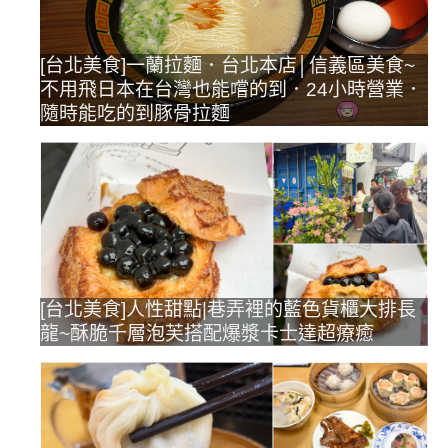
[台北美食]一蘭拉麵．台北本店│信義區美食~
不用飛日本在台灣也能嚐的到．24小時營業．
隨時能吃的到豚骨拉麵
[台北美食]人性甜點|巷弄裡的藍色貨櫃大排長
龍~酥脆千層泡芙搭配爆漿卡士達超療癒