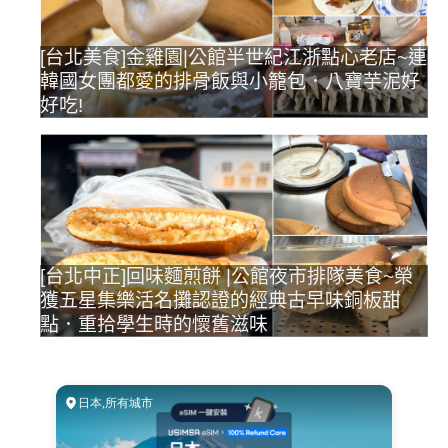
[台北美食]金雞園|公館半世紀江浙點心老店~連
韓國女團都愛的排骨飯與小籠包．八寶芋泥好
好吃!
[台北中正]回味麵煎餅 |公館夜市排隊美食~榮
獲五星集樂活名攤認證的經典古早味銅板甜
點．重拾學生時的懷舊滋味