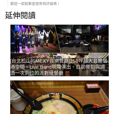
歡迎一起點擊星號參與評論唷！
延伸閱讀
[台北松山]SMEXY音樂餐廳|250坪超大音樂餐
酒空間、Live Band現場演出、自助餐點與調
酒一次到位的派對級餐廳