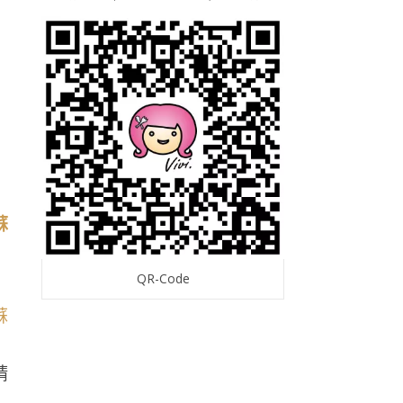
QR-Code
精