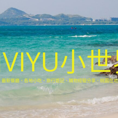
IVIYU小
新餐廳、各地小吃、旅行遊記、購物經驗分享．桃園在地部落客(Ta