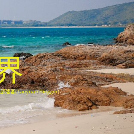
世界
oyuan Blogger)