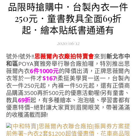
品限時搶購中．台製內衣一件
250元．童書教具全面69折
起．繪本貼紙書通通有
2020/06/12
號外!號外!!
思薇爾內衣廠拍特賣會
來到
新北市中
和區
POYA寶雅旁舉行聯合廠拍囉，特別推出思
薇爾內衣
6件1000元
的降價出清，正牌思薇爾內
衣等於一件才
$167
!柔挺美學買一送一，台製內
衣一件250元起，內褲一件50元起，還有正價商
品購滿3500再折500元的優惠活動喔!另有童書、
教具
69折
起，有多種繪本、泡泡槍、學習書都有
優惠特價~絕對讓大家買到眉開眼笑，帶著滿滿
的收穫滿載而歸!