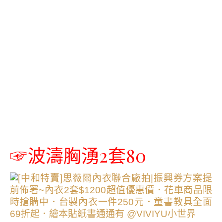
☞波濤胸湧2套80