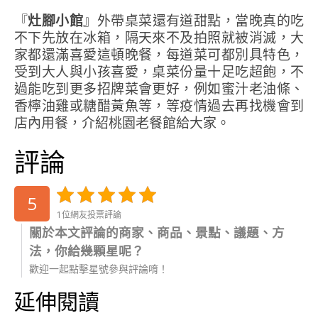
『
灶腳小館
』外帶桌菜還有道甜點，當晚真的吃
不下先放在冰箱，隔天來不及拍照就被消滅，大
家都還滿喜愛這頓晚餐，每道菜可都別具特色，
受到大人與小孩喜愛，桌菜份量十足吃超飽，不
過能吃到更多招牌菜會更好，例如蜜汁老油條、
香檸油雞或糖醋黃魚等，等疫情過去再找機會到
店內用餐，介紹桃園老餐館給大家。
評論
5
1位網友投票評論
關於本文評論的商家、商品、景點、議題、方
法，你給幾顆星呢？
歡迎一起點擊星號參與評論唷！
延伸閱讀