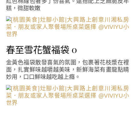
紅色棉線包著多了份喜氣。還搭配上芝麻脆皮年
糕，微甜軟嫩
春至雪花蟹福袋 0
金黃色福袋散發喜氣的氛圍，包裹著花枝漿在裡
面，扎實鮮味越嚼越美味，新鮮海菜有畫龍點睛
妙用，口口鮮味越吃越上癮。