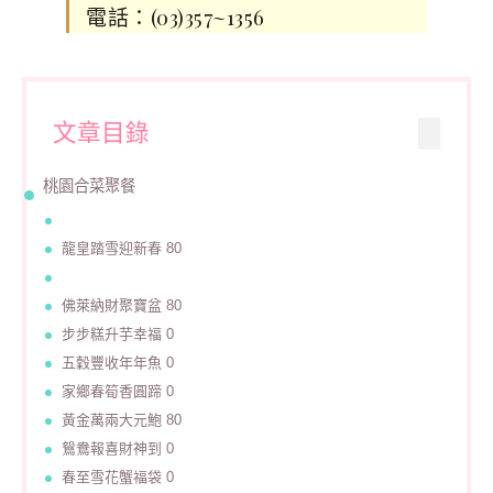
電話：(03)357~1356
文章目錄
桃園合菜聚餐
龍皇踏雪迎新春 80
佛萊納財聚寶盆 80
步步糕升芋幸福 0
五穀豐收年年魚 0
家鄉春筍香圓蹄 0
黃金萬兩大元鮑 80
鴛鴦報喜財神到 0
春至雪花蟹福袋 0