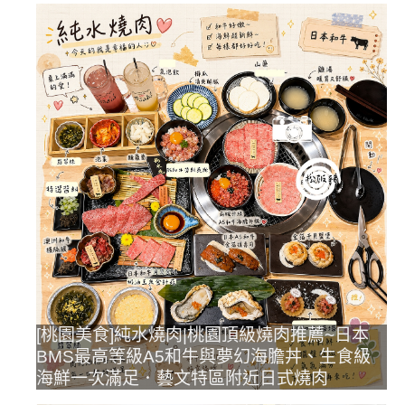
[桃園美食]純水燒肉|桃園頂級燒肉推薦~日本
BMS最高等級A5和牛與夢幻海膽丼、生食級
海鮮一次滿足．藝文特區附近日式燒肉