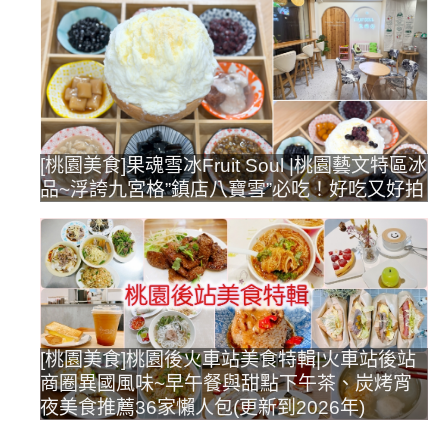
[桃園美食]果魂雪冰Fruit Soul |桃園藝文特區冰
品~浮誇九宮格”鎮店八寶雪”必吃！好吃又好拍
[桃園美食]桃園後火車站美食特輯|火車站後站
商圈異國風味~早午餐與甜點下午茶、炭烤宵
夜美食推薦36家懶人包(更新到2026年)