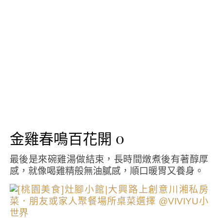
金雞春鳴百花開 0
最後是來碗雞湯做結束，長時間燉煮後有著醇厚
感，就像喝雞精般無油膩感，順口暖胃又養身。