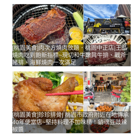
[桃園美食]肉次方燒肉放題．桃園中正店|王品
燒肉吃到飽新指標~現切和牛嫩肩牛排、戰斧
豬排、海鮮燒肉一次滿足
[桃園美食]珍珍排骨| 桃園市政府附近在地傳承
40年便當店~堅持料理不加味精！銷魂豆豉辣
椒醬