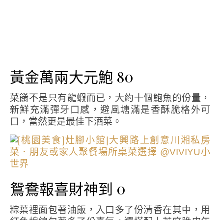
黃金萬兩大元鮑 80
菜餚不是只有龍蝦而已，大約十個鮑魚的份量，
新鮮充滿彈牙口感，避風塘滿是香酥脆格外可
口，當然更是最佳下酒菜。
鴛鴦報喜財神到 0
粽葉裡面包著油飯，入口多了份清香在其中，用