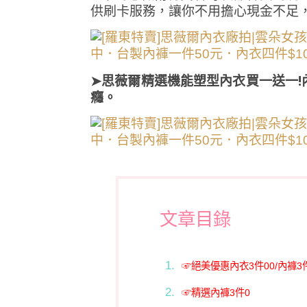
供刷卡服務，讓你不用擔心現金不足，
➤思薇爾精選機能塑型內衣買一送一!
癮。
文章目錄
☞絕美優惠內衣3件00/內褲3
☞精選內褲3件0