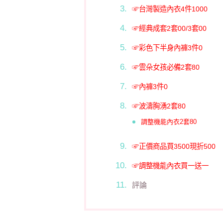
☞台灣製造內衣4件1000
☞經典成套2套00/3套00
☞彩色下半身內褲3件0
☞雲朵女孩必備2套80
☞內褲3件0
☞波濤胸湧2套80
調整機能內衣2套80
☞正價商品買3500現折500
☞調整機能內衣買一送一
評論