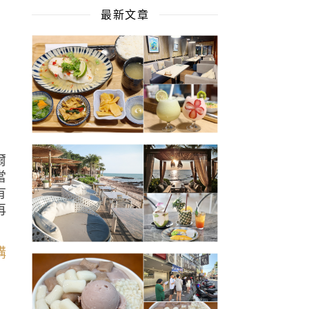
最新文章
件
爾
當
有
再