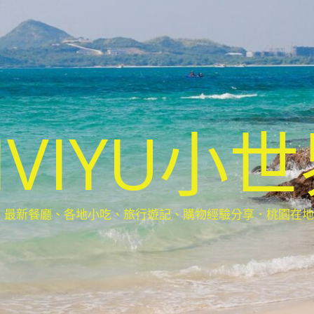
IVIYU小
新餐廳、各地小吃、旅行遊記、購物經驗分享．桃園在地部落客(Ta