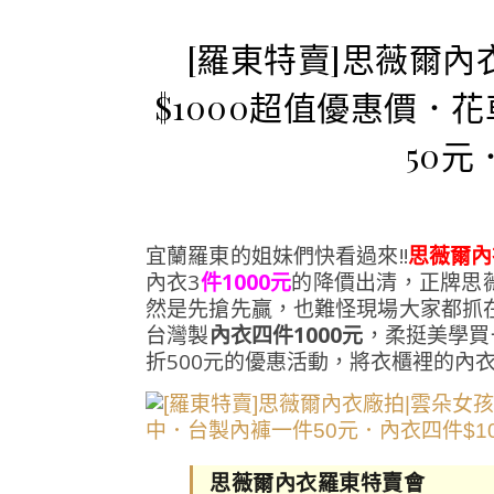
[羅東特賣]思薇爾內
$1000超值優惠價
50元
宜蘭羅東的姐妹們快看過來!!
思薇爾內
內衣3
件1000元
的降價出清，正牌思
然是先搶先贏，也難怪現場大家都抓在
台灣製
內衣四件1000元
，柔挺美學買
折500元的優惠活動，將衣櫃裡的內
思薇爾內衣羅東特賣會