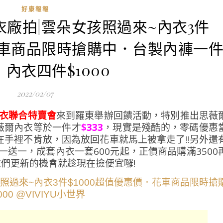
好康報報
衣廠拍|雲朵女孩照過來~內衣3件
．花車商品限時搶購中．台製內褲一
．內衣四件$1000
2022/02/07
衣聯合特賣會
來到羅東舉辦回饋活動，特別推出思薇
薇爾內衣等於一件才
$333
，現實是殘酷的，零碼優惠
手裡不肯放，因為放回花車就馬上被拿走了!!另外還
一送一，成套內衣一套600元起，正價商品購滿3500
衣們更新的機會就趁現在撿便宜囉!