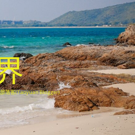
世界
oyuan Blogger)