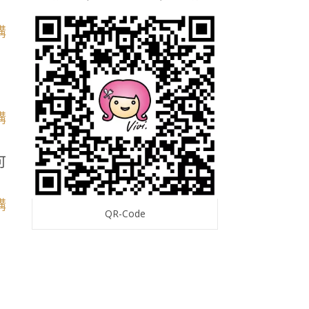
可
QR-Code