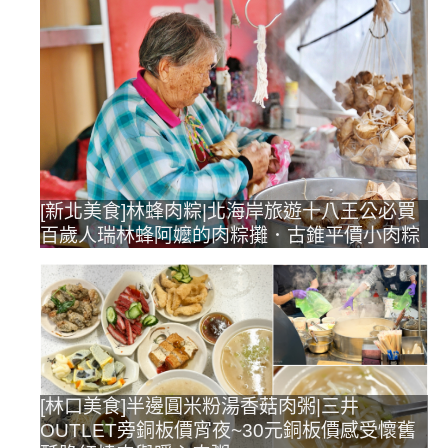
[新北美食]林蜂肉粽|北海岸旅遊十八王公必買
百歲人瑞林蜂阿嬤的肉粽攤．古錐平價小肉粽
[林口美食]半邊圓米粉湯香菇肉粥|三井
OUTLET旁銅板價宵夜~30元銅板價感受懷舊