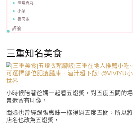
味噌貢丸
小菜
魯肉飯
評論
三重知名美食
小時候陪著爸媽一起看五燈獎，對五度五關的場
景還留有印像，
闆娘也曾經跟張惠妹一樣得過五度五關，所以將
店名也改為五燈獎，