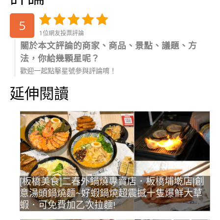
5
1位網友投票評論
關於本文評論的商家、商品、景點、議題、方
法，你給幾顆星呢？
歡迎一起點擊星號參與評論唷！
延伸閱讀
[板橋美食]二春外鍋燒專賣店．板橋埔墘店|創
意湯頭鍋燒麵~好蝦鍋燒超震撼十隻爆鮮大草
蝦．可免費加乙次拉麵!