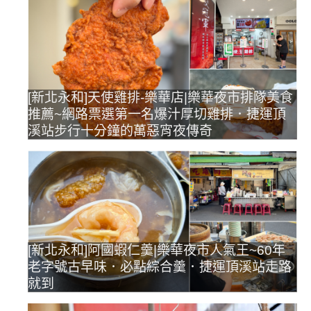
[新北永和]天使雞排-樂華店|樂華夜市排隊美食
推薦~網路票選第一名爆汁厚切雞排．捷運頂
溪站步行十分鐘的萬惡宵夜傳奇
[新北永和]阿國蝦仁羹|樂華夜市人氣王~60年
老字號古早味．必點綜合羹．捷運頂溪站走路
就到