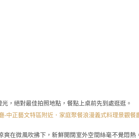
燈光，絕對最佳拍照地點，餐點上桌前先到處逛逛。
涼爽在微風吹拂下，新鮮開闊室外空間絲毫不覺悶熱