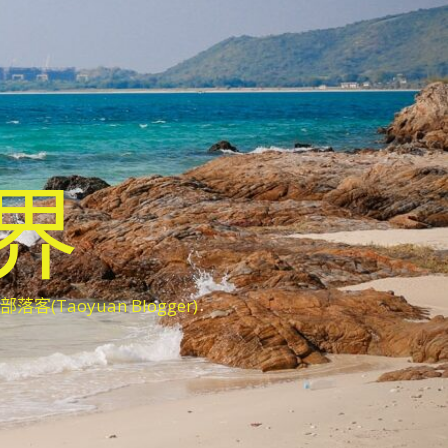
世界
oyuan Blogger)