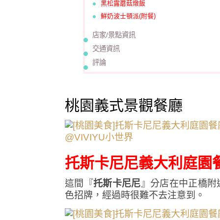
黑松露蘑菇燉飯
鮮奶波士頓派(附餐)
店家/景點資訊
交通資訊
評論
桃園義式景觀餐廳
托斯卡尼尼義大利庭園
這間『
托斯卡尼尼
』分店在中正橋附
色招牌，經過時很難不去注意到。