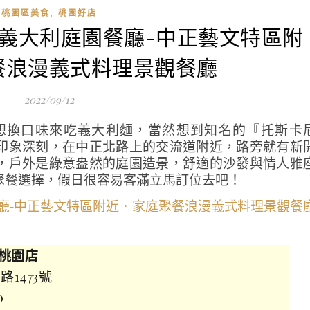
,
桃園區美食
桃園好店
尼義大利庭園餐廳-中正藝文特區附
餐浪漫義式料理景觀餐廳
2022/09/12
想換口味來吃義大利麵，當然想到知名的『托斯卡
印象深刻，在中正北路上的交流道附近，路旁就有新
，戶外是綠意盎然的庭園造景，舒適的沙發與情人雅
聚餐選擇，假日很容易客滿立馬訂位去吧！
 桃園店
1473號
0