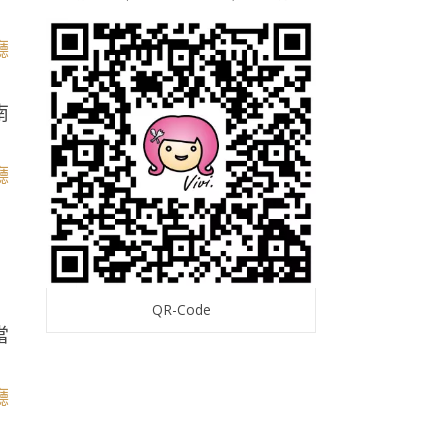
南
QR-Code
當