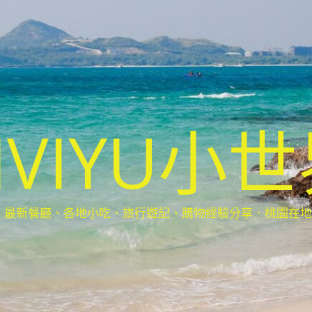
IVIYU小
新餐廳、各地小吃、旅行遊記、購物經驗分享．桃園在地部落客(Ta