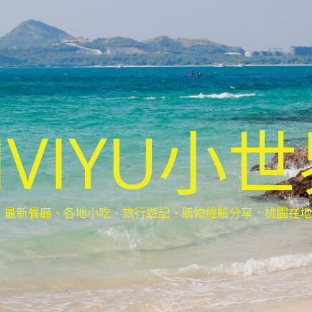
IVIYU小
新餐廳、各地小吃、旅行遊記、購物經驗分享．桃園在地部落客(Ta