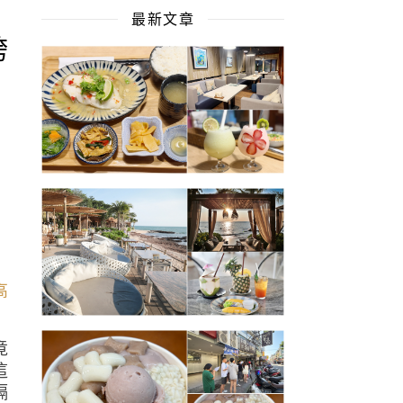
最新文章
跨
竟
這
隔