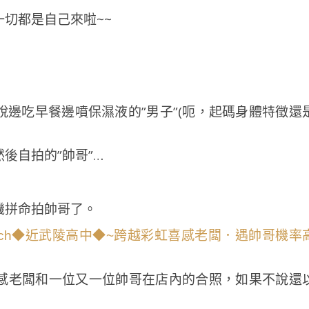
切都是自己來啦~~
邊吃早餐邊噴保濕液的”男子”(呃，起碼身體特徵還
後自拍的”帥哥”…
機拼命拍帥哥了。
感老闆和一位又一位帥哥在店內的合照，如果不說還