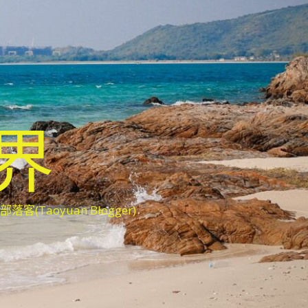
世界
oyuan Blogger)