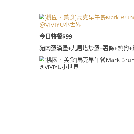
今日特餐$99
豬肉蛋漢堡+九層塔炒蛋+薯條+熱狗+