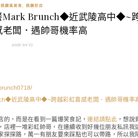
,
桃園區美食
桃園好店
ark Brunch◆近武陵高中◆~
感老闆．遇帥哥機率高
2016/10/15
brunch0718/
店的，而是在看到一篇爆笑食記，
，想說
連結請點此
，店裡一堆彩虹帥哥，在連續收到好幾位朋友私訊我
家探探路，萬一有朋友要來踩點也可以帶路，所以我