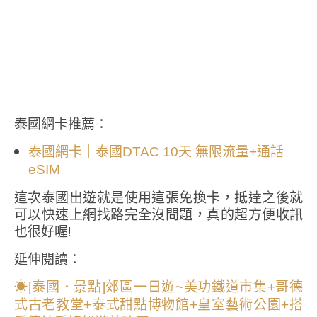
泰國網卡推薦：
泰國網卡｜泰國DTAC 10天 無限流量+通話
eSIM
這次泰國出遊就是使用這張免換卡，抵達之後就
可以快速上網找路完全沒問題，真的超方便收訊
也很好喔!
延伸閱讀：
☀[泰國．景點]郊區一日遊~美功鐵道市集+哥德
式古老教堂+泰式甜點博物館+皇室藝術公園+搭