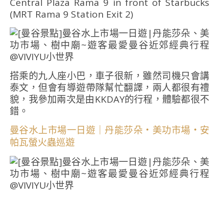
Central Plaza Rama 9 in front of Starbucks
(MRT Rama 9 Station Exit 2)
搭乘的九人座小巴，車子很新，雖然司機只會講
泰文，但會有導遊帶隊幫忙翻譯，兩人都很有禮
貌，我參加兩次是由KKDAY的行程，體驗都很不
錯。
曼谷水上市場一日遊｜丹能莎朵・美功市場・安
帕瓦螢火蟲巡遊