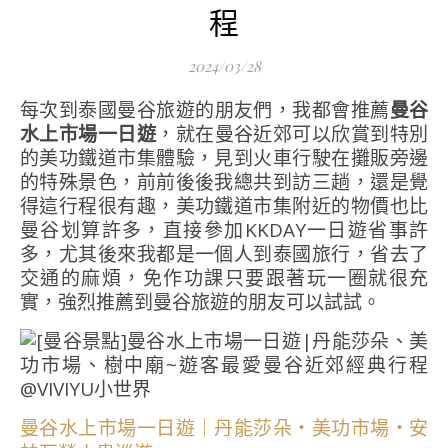
程
2024/03/28
每次到泰國曼谷旅遊的朋友們，我都會推薦
曼谷
水上市場一日遊
，就在曼谷近郊可以欣賞到特別
的美功鐵道市集體驗，見到火車行駛在攤販旁邊
的特殊景色，前前後後我總共到訪三趟，還是覺
得這行程很有趣，美功鐵道市集附近的物價也比
曼谷划算許多，直接參加KKDAY一日遊省事許
多，尤其後來我都是一個人到泰國旅行，省去了
交通的麻煩，免作功課只要跟著玩一圈就很充
實，強烈推薦到曼谷旅遊的朋友可以試試。
曼谷水上市場一日遊｜丹能莎朵・美功市場・安