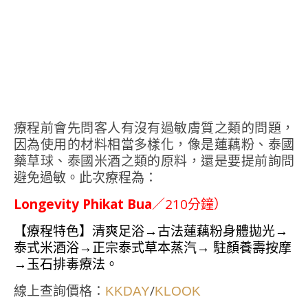
療程前會先問客人有沒有過敏膚質之類的問題，
因為使用的材料相當多樣化，像是蓮藕粉、泰國
藥草球、泰國米酒之類的原料，還是要提前詢問
避免過敏。此次療程為：
Longevity Phikat Bua
／210分鐘）
【療程特色】
清爽足浴→古法蓮藕粉身體拋光→
泰式米酒浴→正宗泰式草本蒸汽→ 駐顏養壽按摩
→玉石排毒療法。
線上查詢價格：
/
KKDAY
KLOOK