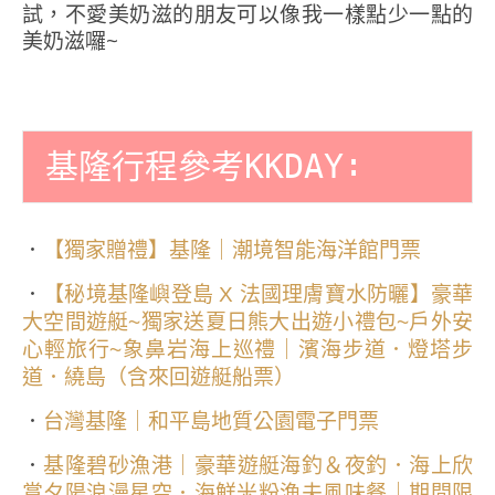
試，不愛美奶滋的朋友可以像我一樣點少一點的
美奶滋囉~
基隆行程參考KKDAY∶
．
【獨家贈禮】基隆｜潮境智能海洋館門票
．
【秘境基隆嶼登島 X 法國理膚寶水防曬】豪華
大空間遊艇~獨家送夏日熊大出遊小禮包~戶外安
心輕旅行~象鼻岩海上巡禮｜濱海步道．燈塔步
道．繞島（含來回遊艇船票）
．
台灣基隆｜和平島地質公園電子門票
．
基隆碧砂漁港｜豪華遊艇海釣＆夜釣．海上欣
賞夕陽浪漫星空．海鮮米粉漁夫風味餐｜期間限