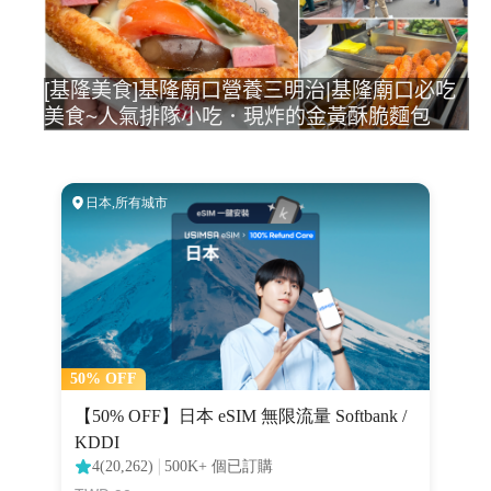
[基隆美食]基隆廟口營養三明治|基隆廟口必吃
美食~人氣排隊小吃．現炸的金黃酥脆麵包