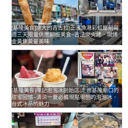
[基隆美食]凃大的吉古拉|正濱漁港彩虹屋前每
週三天限量供應銅板美食~古法炭火烤．現烤
金黃焦黃最美味
[基隆美食]陳記泡泡冰創始店|走進基隆廟口的
甜蜜回憶~清涼一夏必備現點現刨的泡泡冰．
台式冰品的魅力