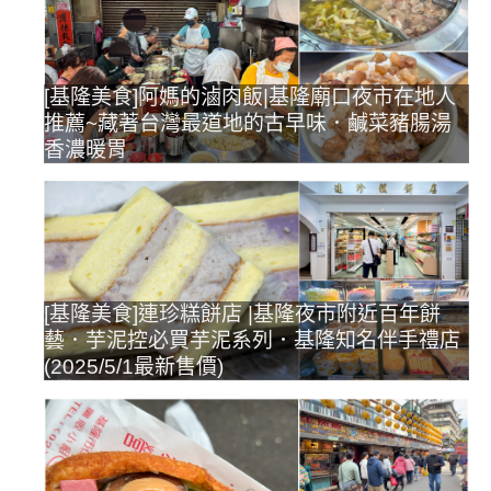
[基隆美食]阿媽的滷肉飯|基隆廟口夜市在地人
推薦~藏著台灣最道地的古早味．鹹菜豬腸湯
香濃暖胃
[基隆美食]連珍糕餅店 |基隆夜市附近百年餅
藝．芋泥控必買芋泥系列．基隆知名伴手禮店
(2025/5/1最新售價)