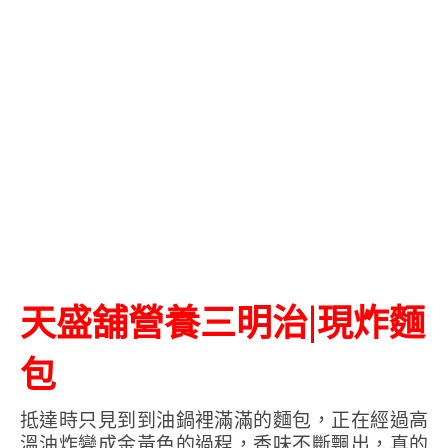
天盛舖營養三明治|現炸麵
包
抵達時只見到到油鍋裡滿滿的麵包，正在經過高
溫油炸變成金黃色的過程，香味不斷飄出，真的