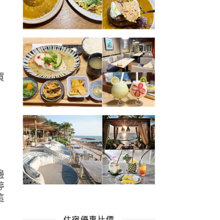
買
邊
婷
這
住宿優惠比價