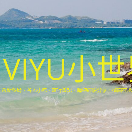
IVIYU小
新餐廳、各地小吃、旅行遊記、購物經驗分享．桃園在地部落客(Ta