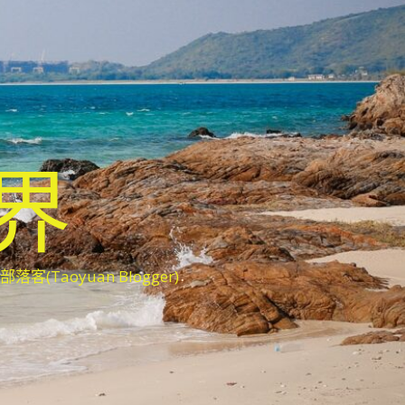
世界
oyuan Blogger)