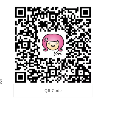
家
QR-Code