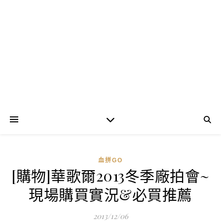
血拼GO
[購物]華歌爾2013冬季廠拍會~
現場購買實況&必買推薦
2013/12/06