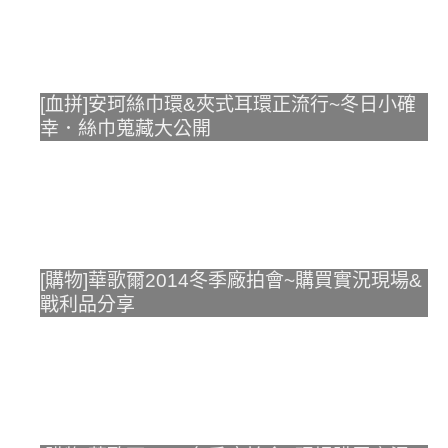
[血拼]安珂絲巾環&夾式耳環正流行~冬日小確
幸．絲巾蒐藏大公開
[購物]華歌爾2014冬季廠拍會~購買實況現場&
戰利品分享