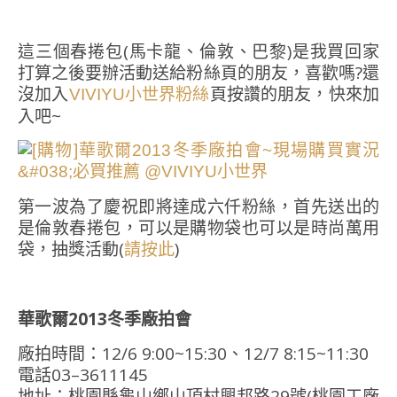
這三個春捲包(馬卡龍、倫敦、巴黎)是我買回家
打算之後要辦活動送給粉絲頁的朋友，喜歡嗎?還
沒加入
頁按讚的朋友，快來加
VIVIYU小世界粉絲
入吧~
第一波為了慶祝即將達成六仟粉絲，首先送出的
是倫敦春捲包，可以是購物袋也可以是時尚萬用
袋，抽獎活動(
)
請按此
華歌爾2013冬季廠拍會
廠拍時間：12/6 9:00~15:30、12/7 8:15~11:30
電話03–3611145
地址：桃園縣龜山鄉山頂村興邦路29號(桃園工廠