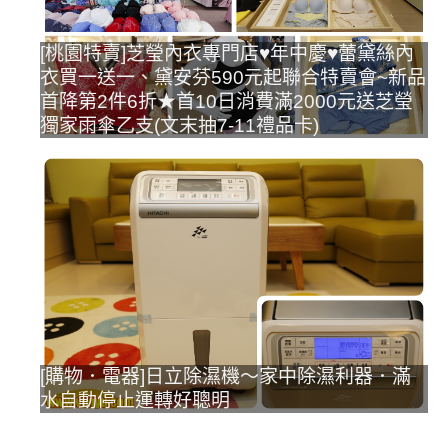
[桃園特賣]芝瑩內衣專門店♥年中慶♥蕾黛絲內
衣買一送一、黛安芬590元起聯合特賣會~新品
首降第2件6折★首10日消費滿2000元送芝瑩
獨家雨傘乙支(文末抽7-11禮品卡)
[購物．電器]日立除濕機～家中除濕利器．滿
水自動停止運轉好聰明