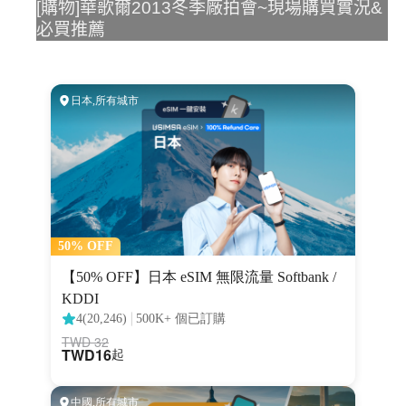
[購物]華歌爾2013冬季廠拍會~現場購買實況&
必買推薦