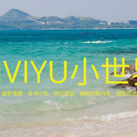
IVIYU小
新餐廳、各地小吃、旅行遊記、購物經驗分享．桃園在地部落客(Ta