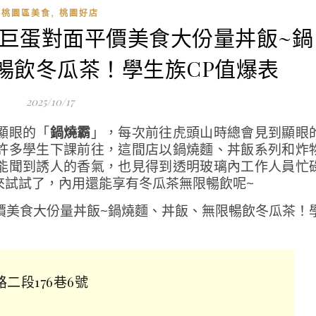
,
桃園區美食
桃園好店
桃園巨蛋對面平價美食大份量丼飯~鍋
暢飲冬瓜茶！學生族CP值爆表
2025/10/17
顯眼的「
鍋燒霸
」，每次前往虎頭山時總會見到顯眼
許多學生下課前往，這間店以鍋燒麵、丼飯系列和炸
能聞到誘人的香氣，也見得到透明玻璃內工作人員忙
來試試了，內用還能享有冬瓜茶無限暢飲呢~
二段176巷6號