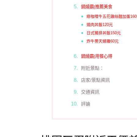
鍋燒霸|推薦美食
綠咖哩牛五花雞絲麵加蛋160
燒肉丼飯120元
日式豬排丼飯150元
炸牛蒡天婦羅60元
鍋燒霸|用餐心得
附近景點：
店家/景點資訊
交通資訊
評論