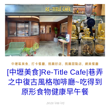
,
,
,
,
中壢區美食
打卡餐廳
桃園好店
桃園甜點店
網美餐廳
[中壢美食]Re-Title Cafe|巷弄
之中復古風格咖啡廳~吃得到
原形食物健康早午餐
2021/09/05