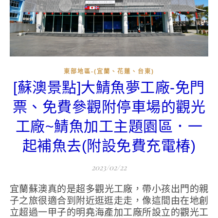
東部地區-(宜蘭、花蓮、台東)
[蘇澳景點]大鯖魚夢工廠-免門
票、免費參觀附停車場的觀光
工廠~鯖魚加工主題園區．一
起補魚去(附設免費充電椿)
2023/02/22
宜蘭蘇澳真的是超多觀光工廠，帶小孩出門的親
子之旅很適合到附近逛逛走走，像這間由在地創
立超過一甲子的明堯海產加工廠所設立的觀光工