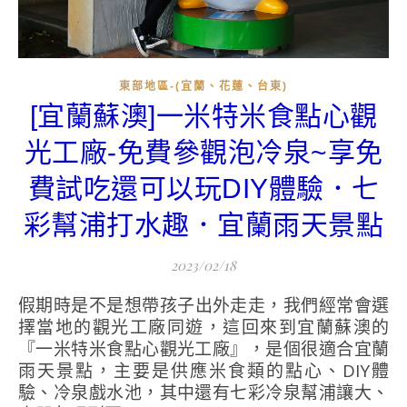
東部地區-(宜蘭、花蓮、台東)
[宜蘭蘇澳]一米特米食點心觀
光工廠-免費參觀泡冷泉~享免
費試吃還可以玩DIY體驗．七
彩幫浦打水趣．宜蘭雨天景點
2023/02/18
假期時是不是想帶孩子出外走走，我們經常會選
擇當地的觀光工廠同遊，這回來到宜蘭蘇澳的
『一米特米食點心觀光工廠』，是個很適合宜蘭
雨天景點，主要是供應米食類的點心、DIY體
驗、冷泉戲水池，其中還有七彩冷泉幫浦讓大、