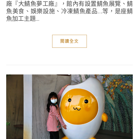
廠『大鯖魚夢工廠』，館內有設置鯖魚展覽、鯖
魚美食、娛樂設施、冷凍鯖魚產品…等，是座鯖
魚加工主題...
閱讀全文