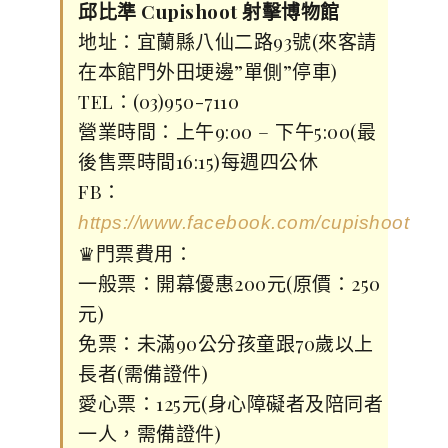
邱比準 Cupishoot 射擊博物館
地址：宜蘭縣八仙二路93號(來客請
在本館門外田埂邊”單側”停車)
TEL：(03)950-7110
營業時間：上午9:00 – 下午5:00(最
後售票時間16:15)每週四公休
FB：
https://www.facebook.com/cupishoot
♛門票費用：
一般票：開幕優惠200元(原價：250
元)
免票：未滿90公分孩童跟70歲以上
長者(需備證件)
愛心票：125元(身心障礙者及陪同者
一人，需備證件)