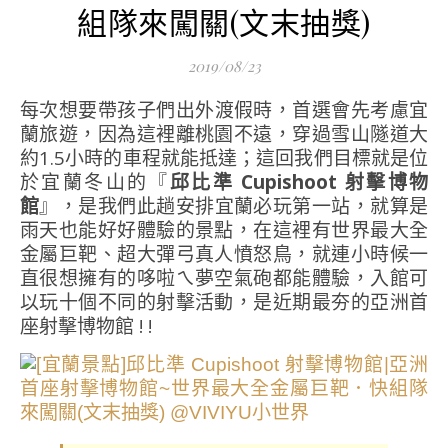
組隊來闖關(文末抽獎)
2019/08/23
每次想要帶孩子們出外渡假時，首選會先考慮宜
蘭旅遊，因為這裡離桃園不遠，穿過雪山隧道大
約1.5小時的車程就能抵達；這回我們目標就是位
於宜蘭冬山的『
邱比準 Cupishoot 射擊博物
館
』，是我們此趟安排宜蘭必玩第一站，就算是
雨天也能好好體驗的景點，在這裡有世界最大全
金屬巨靶、超大彈弓真人憤怒鳥，就連小時候一
直很想擁有的哆啦ㄟ夢空氣砲都能體驗，入館可
以玩十個不同的射擊活動，是近期最夯的亞洲首
座射擊博物館 ! !