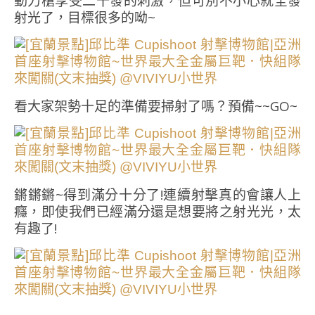
動力槍享受二十發的刺激，但可別不小心就全發
射光了，目標很多的呦~
看大家架勢十足的準備要掃射了嗎？預備~~GO~
鏘鏘鏘~得到滿分十分了!連續射擊真的會讓人上
癮，即使我們已經滿分還是想要將之射光光，太
有趣了!