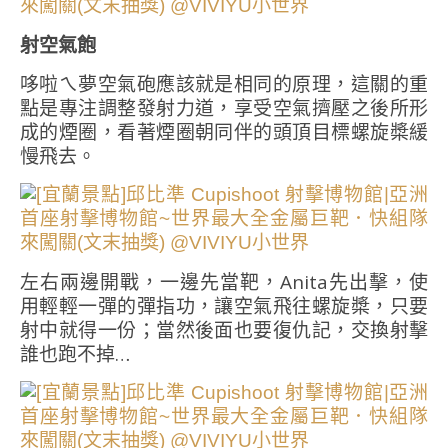
射空氣飽
哆啦ㄟ夢空氣砲應該就是相同的原理，這關的重
點是專注調整發射力道，享受空氣擠壓之後所形
成的煙圈，看著煙圈朝同伴的頭頂目標螺旋槳緩
慢飛去。
左右兩邊開戰，一邊先當靶，Anita先出擊，使
用輕輕一彈的彈指功，讓空氣飛往螺旋槳，只要
射中就得一份；當然後面也要復仇記，交換射擊
誰也跑不掉…