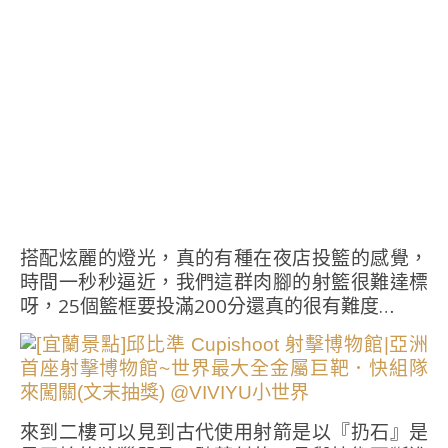
搭配炫麗的燈光，真的有種在夜店投籃的感覺，
時間一秒秒逼近，我們這群肉腳的射籃很難達標
呀，25個籃框要投滿200分還真的很有難度…
來到二樓可以見到古代使用射箭是以『扔石』是