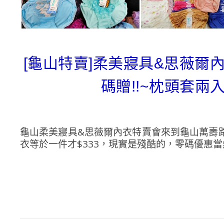
[龜山特賣]柔美寢具&思薇爾內
碼贈!!~枕頭套兩入
龜山柔美寢具&思薇爾內衣特賣會來到龜山萬壽路舉
衣等於一件才$333，現實是殘酷的，零碼優惠當然