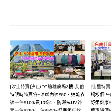
[汐止特賣]汐止iFG遠雄廣場3樓-艾伯
[佳里特賣
特限時特賣會~涼感內褲$50、速乾衣
銅板價!!
褲一件$100/買10送1、防曬抗UV外
舒柔健康
套一件$290/二件$500~舒眠飯店枕
優惠特價