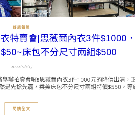
好康報報
衣特賣會|思薇爾內衣3件$1000
$50~床包不分尺寸兩組$500
2022/06/15
辦拍賣會囉!!思薇爾內衣3件1000元的降價出清，
是先搶先贏，柔美床包不分尺寸兩組特價$550，等於一
閱讀全文