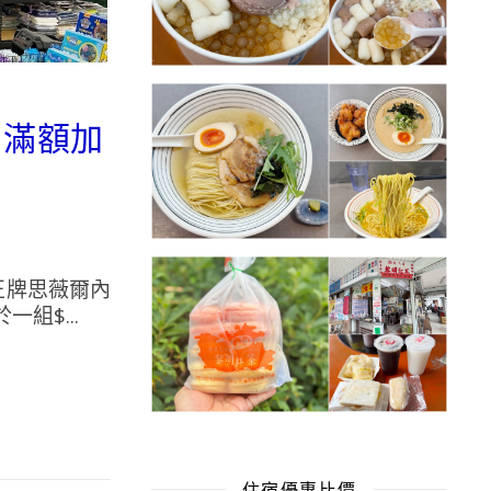
．滿額加
正牌思薇爾內
組$...
住宿優惠比價