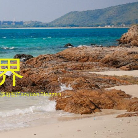
世界
oyuan Blogger)