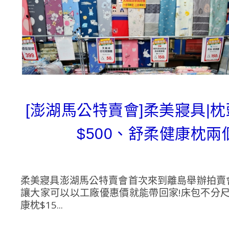
[澎湖馬公特賣會]柔美寢具|枕
$500、舒柔健康枕兩個
柔美寢具澎湖馬公特賣會首次來到離島舉辦拍賣
讓大家可以以工廠優惠價就能帶回家!床包不分尺寸
康枕$15...