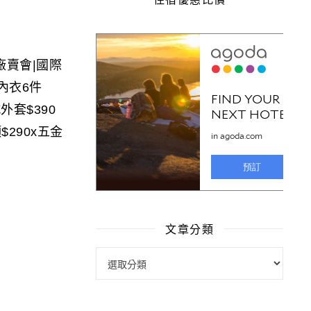
廠賣會|國際
內衣6件
絨外套$390
$290x五金
文章分類
文章分類