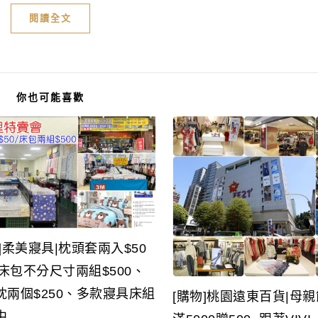
閱讀全文
你也可能喜歡
]柔美寢具|枕頭套兩入$50
~床包不分尺寸兩組$500、
枕兩個$250、多款寢具床組
[購物]桃園遠東百貨|母
中