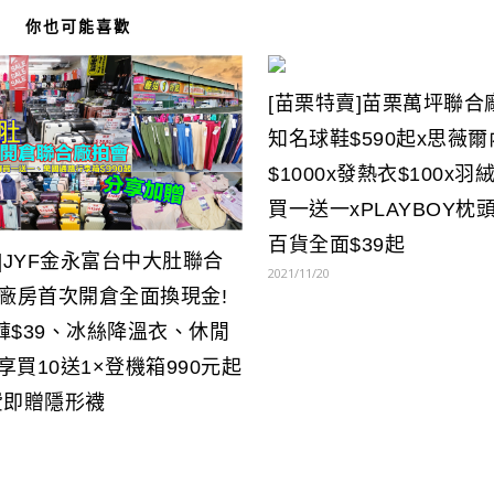
你也可能喜歡
[苗栗特賣]苗栗萬坪聯合
知名球鞋$590起x思薇爾
$1000x發熱衣$100x羽
買一送一xPLAYBOY枕頭
百貨全面$39起
]JYF金永富台中大肚聯合
2021/11/20
坪廠房首次開倉全面換現金!
褲$39、冰絲降溫衣、休閒
再享買10送1×登機箱990元起
費即贈隱形襪