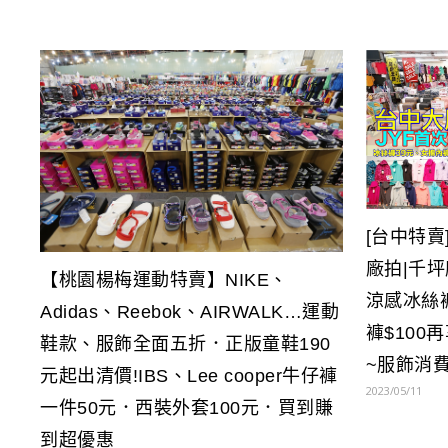
[台中特賣
廠拍|千
【桃園楊梅運動特賣】NIKE、
涼感冰絲
Adidas、Reebok、AIRWALK…運動
褲$100
鞋款、服飾全面五折．正版童鞋190
~服飾消
元起出清價!IBS、Lee cooper牛仔褲
2023/05/11
一件50元．西裝外套100元．買到賺
到超優惠