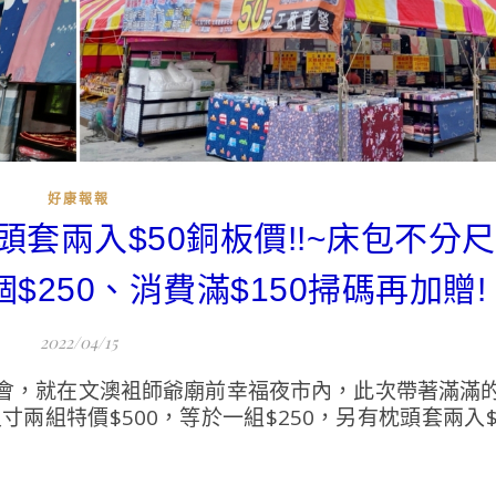
好康報報
頭套兩入$50銅板價!!~床包不分
$250、消費滿$150掃碼再加贈!
2022/04/15
會，就在文澳袓師爺廟前幸福夜市內，此次帶著滿滿
兩組特價$500，等於一組$250，另有枕頭套兩入$