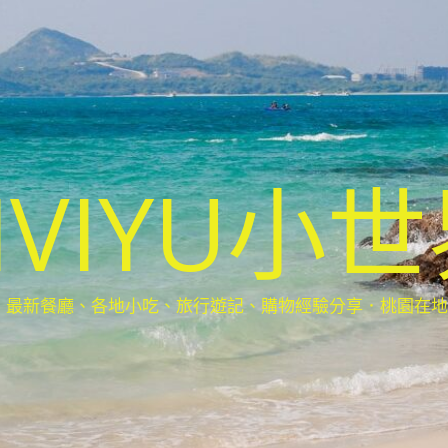
IVIYU小
新餐廳、各地小吃、旅行遊記、購物經驗分享．桃園在地部落客(Ta