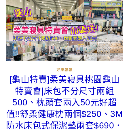
好康報報
[龜山特賣]柔美寢具桃園龜山
特賣會|床包不分尺寸兩組
500、枕頭套兩入50元好超
值!!舒柔健康枕兩個$250、3M
防水床包式保潔墊兩套$690．