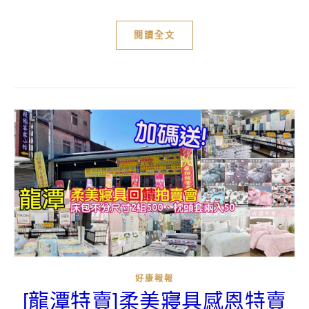
閱讀全文
好康報報
[龍潭特賣]柔美寢具感恩特賣