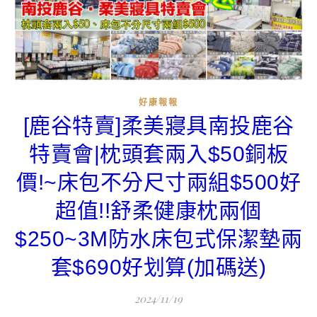
好康報報
[鹿谷特賣]柔美寢具南投鹿谷
特賣會|枕頭套兩入$50銅板
價!~床包不分尺寸兩組$500好
超值!!舒柔健康枕兩個
$250~3M防水床包式保潔墊兩
套$690好划算(加碼送)
2024/11/19