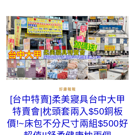
好康報報
[台中特賣]柔美寢具台中大甲
特賣會|枕頭套兩入$50銅板
價!~床包不分尺寸兩組$500好