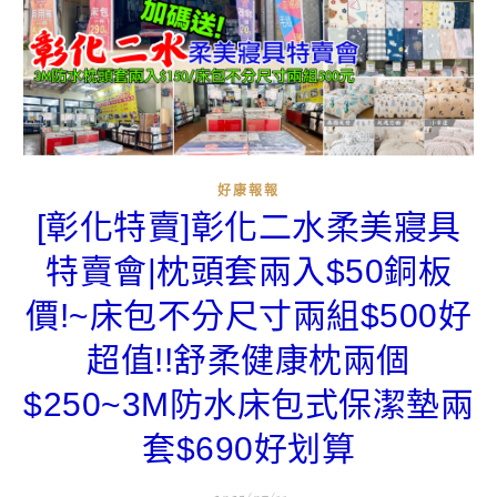
好康報報
[彰化特賣]彰化二水柔美寢具
特賣會|枕頭套兩入$50銅板
價!~床包不分尺寸兩組$500好
超值!!舒柔健康枕兩個
$250~3M防水床包式保潔墊兩
套$690好划算