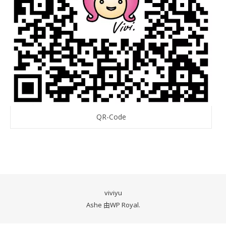
QR-Code
viviyu
Ashe 由
WP Royal
.