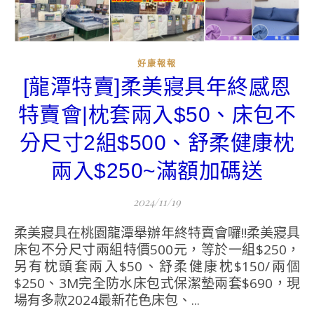
好康報報
[龍潭特賣]柔美寢具年終感恩
特賣會|枕套兩入$50、床包不
分尺寸2組$500、舒柔健康枕
兩入$250~滿額加碼送
2024/11/19
柔美寢具在桃園龍潭舉辦年終特賣會囉!!柔美寢具
床包不分尺寸兩組特價500元，等於一組$250，
另有枕頭套兩入$50、舒柔健康枕$150/兩個
$250、3M完全防水床包式保潔墊兩套$690，現
場有多款2024最新花色床包、...