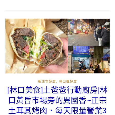
,
新北市好店
林口區好店
[林口美食]土爸爸行動廚房|林
口黃昏市場旁的異國香~正宗
土耳其烤肉．每天限量營業3