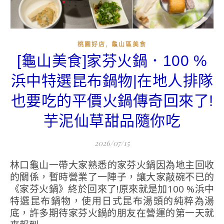
,
桃園好店
龜山區美食
[龜山美食]家芬火鍋．100 %
浜中特選昆布鍋物|在地人排隊
也要吃的平價火鍋傳奇回來了!
芋泥仙草甜品隨你吃
2026/07/15
林口龜山一帶大家熟悉的家芬火鍋因為地主回收
的關係，暫時營業了一陣子，讓大家敲碗不已的
《家芬火鍋》終於回來了!原來就是加100 %浜中
特選昆布鍋物，使用日式昆布湯頭的純粹為湯
底，許多期待家芬火鍋的朋友在營運的第一天就