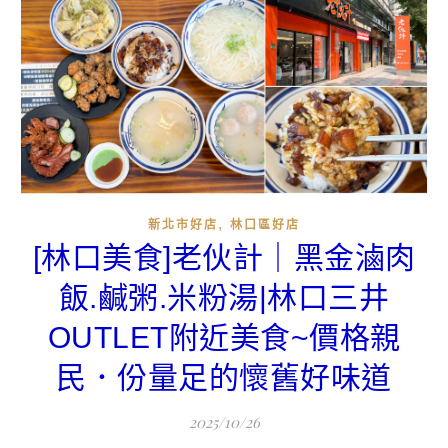
,
新北市好店
林口區好店
[林口美食]老伙計｜黑金滷肉
飯.鹹粥.米粉湯|林口三井
OUTLET附近美食~價格親
民．份量足的懷舊好味道
2025/10/26