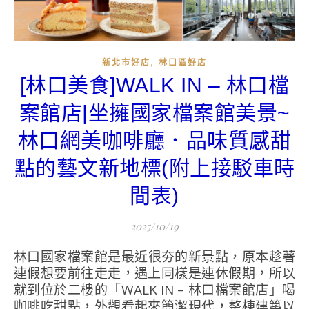
,
新北市好店
林口區好店
[林口美食]WALK IN – 林口檔
案館店|坐擁國家檔案館美景~
林口網美咖啡廳．品味質感甜
點的藝文新地標(附上接駁車時
間表)
2025/10/19
林口國家檔案館是最近很夯的新景點，原本趁著
連假想要前往走走，遇上同樣是連休假期，所以
就到位於二樓的「WALK IN – 林口檔案館店」喝
咖啡吃甜點，外觀看起來簡潔現代，整棟建築以