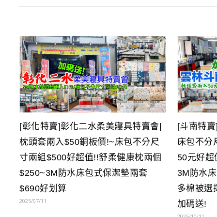
[彰化特賣]彰化二水柔美寢具特賣會|
[斗南特賣
枕頭套兩入$50銅板價!~床包不分尺
床包不分
寸兩組$500好超值!!舒柔健康枕兩個
50元好超
$250~3M防水床包式保潔墊兩套
3M防水床
$690好划算
多棉被選
2025/07/11
加碼送!
2025/10/11