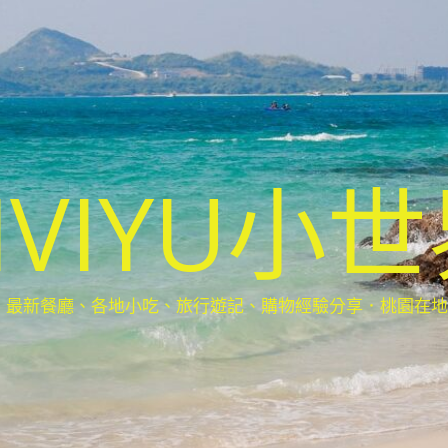
IVIYU小
新餐廳、各地小吃、旅行遊記、購物經驗分享．桃園在地部落客(Ta