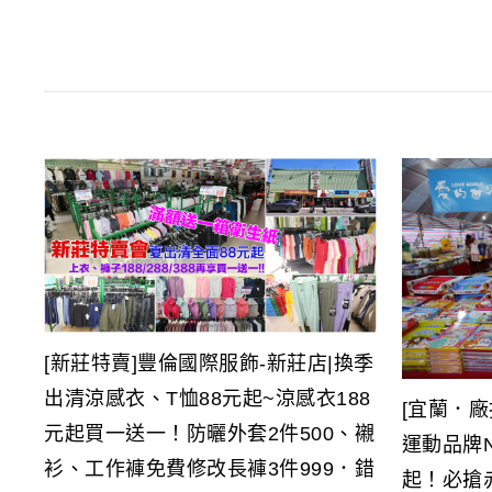
[新莊特賣]豐倫國際服飾-新莊店|換季
出清涼感衣、T恤88元起~涼感衣188
[宜蘭．
元起買一送一！防曬外套2件500、襯
運動品牌N
衫、工作褲免費修改長褲3件999．錯
起！必搶