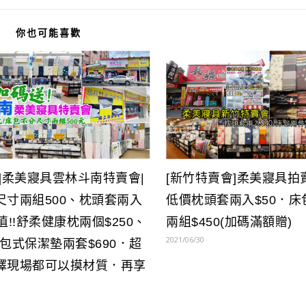
你也可能喜歡
]柔美寢具雲林斗南特賣會|
[新竹特賣會]柔美寢具拍
尺寸兩組500、枕頭套兩入
低價枕頭套兩入$50．
值!!舒柔健康枕兩個$250、
兩組$450(加碼滿額贈)
2021/06/30
包式保潔墊兩套$690．超
擇現場都可以摸材質．再享