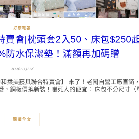
好康報報
特賣會|枕頭套2入50、床包$250
0%防水保潔墊！滿額再加碼贈
2026/03/18
中和柔美寢具聯合特賣會】 來了！老闆自營工廠直銷
，銅板價換新裝！嚇死人的便宜： 床包不分尺寸（單
閱讀全文