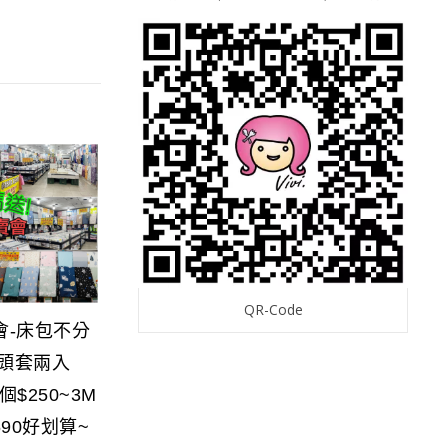
QR-Code
會-床包不分
枕頭套兩入
$250~3M
90好划算~