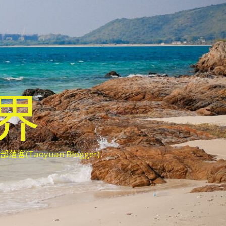
世界
oyuan Blogger)