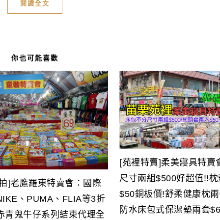
閱讀全文
你也可能喜歡
[苑裡特賣]柔美寢具特賣
尺寸兩組$500好超值!!
廠拍]老鷹羅東特賣會：國際
$50銅板價!舒柔健康枕兩個
IKE、PUMA、FLIA等3折
防水床包式保潔墊兩套$6
赤青鬼牛仔系列結束代理全