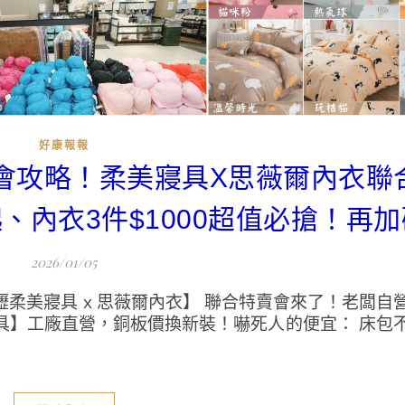
好康報報
特賣會攻略！柔美寢具X思薇爾內衣聯
起、內衣3件$1000超值必搶！再
2026/01/05
柔美寢具 x 思薇爾內衣】 聯合特賣會來了！老闆自
具】工廠直營，銅板價換新裝！嚇死人的便宜： 床包