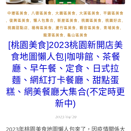
,
,
,
,
中壢區美食
八德區美食
大園區美食
大溪區美食
平鎮區美食
,
,
,
,
,
,
復興區美食
懶人包集合
新屋區美食
桃園區美食
桃園好店
,
,
,
,
,
桃園甜點店
楊梅區美食
蘆竹區美食
觀音區美食
青埔美食
,
龍潭區美食
龜山區美食
[桃園美食]2023桃園新開店美
食地圖懶人包|咖啡館、茶餐
廳、早午餐、定食、日式拉
麵、網紅打卡餐廳、甜點蛋
糕、網美餐廳大集合(不定時更
新中)
2023/04/29
2023年桃園美食地圖懶人包來了，因疫情關係大