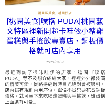
,
桃園區美食
桃園好店
[桃園美食]噗搭 PUDA|桃園藝
文特區裡新開超卡哇依小豬雞
蛋糕與手搖飲專賣店‧銅板價
格就可店內享用
2020/07/26
最近到訪了很咔哇伊的店家，這間『噗搭
PUDA』等不及想介紹給大家，裡裡外外都裝潢
的精美可愛，從路邊經過時目光絕對會被吸引，
店內還有規劃內用座位，單價不貴只要花費銅板
價格，就可坐下來吃喝雞蛋糕與手搖飲，雞蛋糕
上面還有可愛...