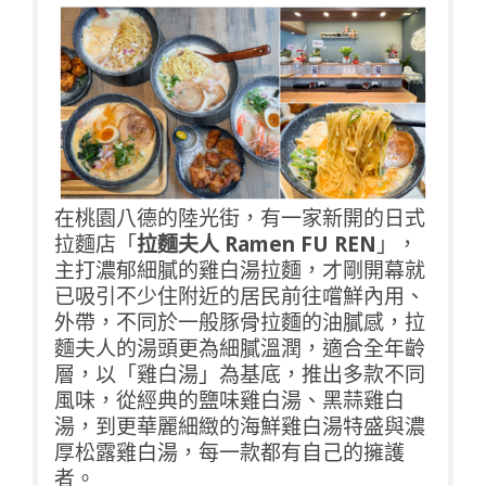
在桃園八德的陸光街，有一家新開的日式
拉麵店「
拉麵夫人 Ramen FU REN
」，
主打濃郁細膩的雞白湯拉麵，才剛開幕就
已吸引不少住附近的居民前往嚐鮮內用、
外帶，不同於一般豚骨拉麵的油膩感，拉
麵夫人的湯頭更為細膩溫潤，適合全年齡
層，以「雞白湯」為基底，推出多款不同
風味，從經典的鹽味雞白湯、黑蒜雞白
湯，到更華麗細緻的海鮮雞白湯特盛與濃
厚松露雞白湯，每一款都有自己的擁護
者。