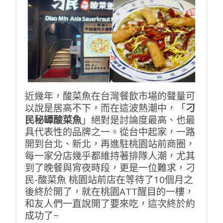
近幾年，酸菜魚在台灣餐飲市場的聲量可
以說是居高不下，而在這波熱潮中，「
刁
民秘罈酸菜魚
」絕對是討論度最高、也最
具代表性的品牌之一。從台中起家，一路
開到台北、新北，再進駐桃園站前商圈，
每一家分店幾乎都維持著排隊人潮，尤其
到了晚餐與宵夜時段，更是一位難求，刁
民-酸菜魚 桃園站前店在等待了10個月之
後終於開了，就在桃園ATT醒目的一樓，
和友人們一直說開了要來吃，這次終於約
成功了~