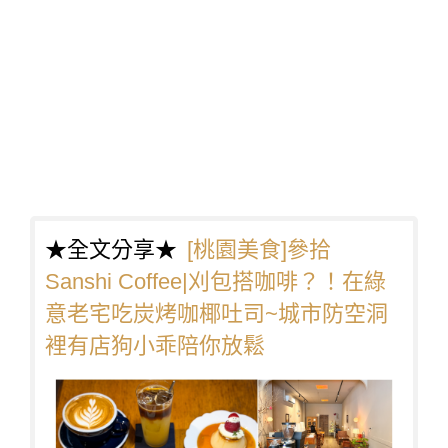
★全文分享★
[桃園美食]參拾
Sanshi Coffee|刈包搭咖啡？！在綠
意老宅吃炭烤咖椰吐司~城市防空洞
裡有店狗小乖陪你放鬆