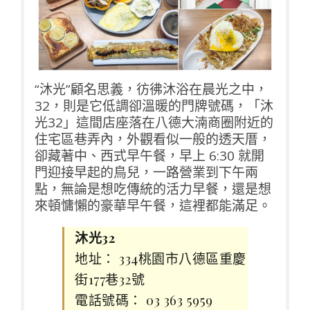
“沐光”顧名思義，彷彿沐浴在晨光之中，
32，則是它低調卻溫暖的門牌號碼，「沐
光32」這間店座落在八德大湳商圈附近的
住宅區巷弄內，外觀看似一般的透天厝，
卻藏著中、西式早午餐，早上 6:30 就開
門迎接早起的鳥兒，一路營業到下午兩
點，無論是想吃傳統的活力早餐，還是想
來頓慵懶的豪華早午餐，這裡都能滿足。
沐光32
地址： 334桃園市八德區重慶
街177巷32號
電話號碼： 03 363 5959