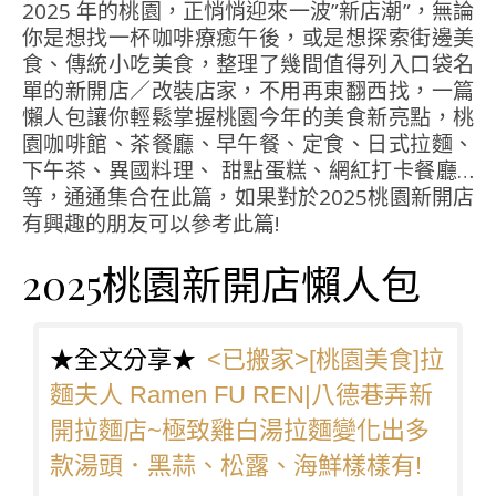
2025 年的桃園，正悄悄迎來一波”新店潮”，無論
你是想找一杯咖啡療癒午後，或是想探索街邊美
食、傳統小吃美食，整理了幾間值得列入口袋名
單的新開店／改裝店家，不用再東翻西找，一篇
懶人包讓你輕鬆掌握桃園今年的美食新亮點，桃
園咖啡館、茶餐廳、早午餐、定食、日式拉麵、
下午茶、異國料理、
甜點蛋糕
、網紅打卡餐廳…
等，通通集合在此篇，如果對於2025桃園新開店
有興趣的朋友可以參考此篇!
2025桃園新開店懶人包
★全文分享★
<已搬家>[桃園美食]拉
麵夫人 Ramen FU REN|八德巷弄新
開拉麵店~極致雞白湯拉麵變化出多
款湯頭．黑蒜、松露、海鮮樣樣有!