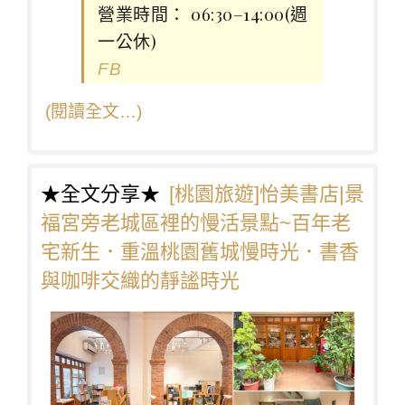
營業時間： 06:30–14:00(週
一公休)
FB
(閱讀全文…)
★全文分享★
[桃園旅遊]怡美書店|景
福宮旁老城區裡的慢活景點~百年老
宅新生．重溫桃園舊城慢時光．書香
與咖啡交織的靜謐時光