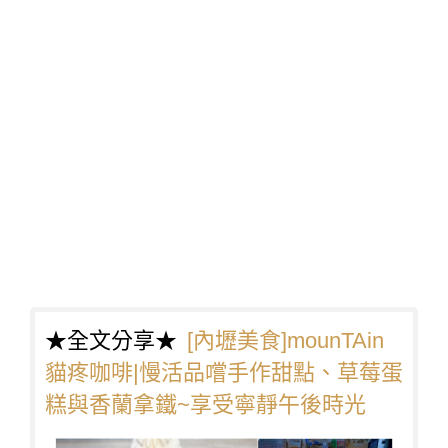
★全文分享★
[內壢美食]mounTAin
貓疼咖啡|慢活品嚐手作甜點、草莓蛋
糕與香蘭拿鐵~享受寧靜午後時光