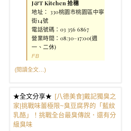
J&T Kitchen 拾穗
地址： 330桃園市桃園區中寧
街14號
電話號碼：03 356 6867
營業時間：08:30–17:00(週
一、二休)
FB
(閱讀全文…)
★全文分享★
[八德美食]戴記獨臭之
家|挑戰味蕾極限~臭豆腐界的「藍紋
乳酪」！挑戰全台最臭傳說．還有分
級臭味