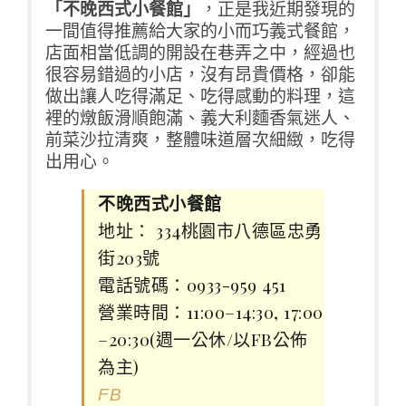
「不晚西式小餐館」
，正是我近期發現的
一間值得推薦給大家的小而巧義式餐館，
店面相當低調的開設在巷弄之中，經過也
很容易錯過的小店，沒有昂貴價格，卻能
做出讓人吃得滿足、吃得感動的料理，這
裡的燉飯滑順飽滿、義大利麵香氣迷人、
前菜沙拉清爽，整體味道層次細緻，吃得
出用心。
不晚西式小餐館
地址： 334桃園市八德區忠勇
街203號
電話號碼：0933-959 451
營業時間：11:00–14:30, 17:00
–20:30(週一公休/以FB公佈
為主)
FB