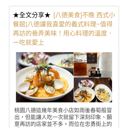
★全文分享★
[八德美食]不晚 西式小
餐館|八德讓我喜愛的義式料理~值得
再訪的巷弄美味！用心料理的溫度．
一吃就愛上
桃園八德這幾年美食小店如雨後春筍般冒
出，但能讓人吃一次就留下深刻印象、願
意再訪的店家並不多。而位在忠勇街上的