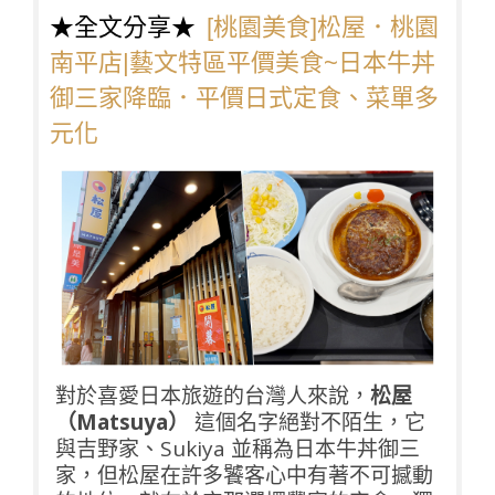
★全文分享★
[桃園美食]松屋．桃園
南平店|藝文特區平價美食~日本牛丼
御三家降臨．平價日式定食、菜單多
元化
對於喜愛日本旅遊的台灣人來說，
松屋
（Matsuya）
這個名字絕對不陌生，它
與吉野家、Sukiya 並稱為日本牛丼御三
家，但松屋在許多饕客心中有著不可撼動