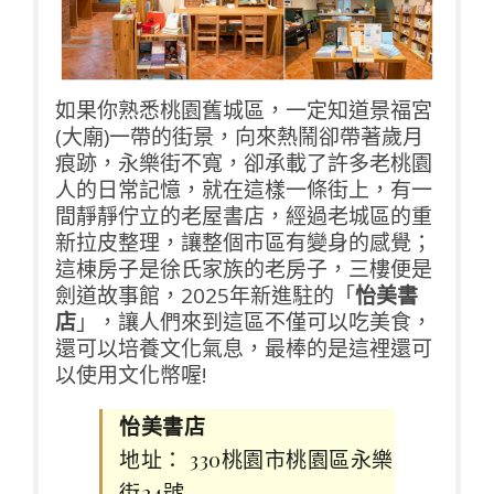
如果你熟悉桃園舊城區，一定知道景福宮
(大廟)一帶的街景，向來熱鬧卻帶著歲月
痕跡，永樂街不寬，卻承載了許多老桃園
人的日常記憶，就在這樣一條街上，有一
間靜靜佇立的老屋書店，經過老城區的重
新拉皮整理，讓整個市區有變身的感覺；
這棟房子是徐氏家族的老房子，三樓便是
劍道故事館，2025年新進駐的「
怡美書
店
」，讓人們來到這區不僅可以吃美食，
還可以培養文化氣息，最棒的是這裡還可
以使用文化幣喔!
怡美書店
地址： 330桃園市桃園區永樂
街24號