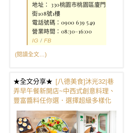
地址： 330桃園市桃園區廈門
街108號1樓
電話號碼：0900 639 549
營業時間：08:30–16:00
/
IG
FB
(閱讀全文…)
★全文分享★
[八德美食]沐光32|巷
弄早午餐新開店~中西式創意料理、
豐富醬料任你選．選擇超級多樣化