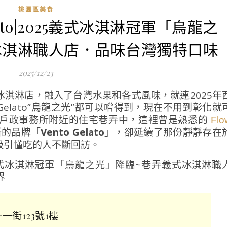
桃園區美食
elato|2025義式冰淇淋冠軍「烏龍之
冰淇淋職人店．品味台灣獨特口味
2025/12/23
淇淋店，融入了台灣水果和各式風味，就連2025年
elato”烏龍之光”都可以嚐得到，現在不用到彰化就
區戶政事務所附近的住宅巷弄中，這裡曾是熟悉的
Flo
新的品牌「
Vento Gelato
」，卻延續了那份靜靜存在
吸引懂吃的人不斷回訪。
一街123號1樓