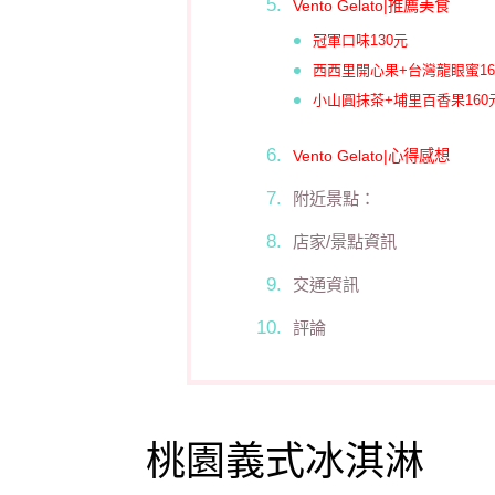
Vento Gelato|推薦美食
冠軍口味130元
西西里開心果+台灣龍眼蜜16
小山圓抹茶+埔里百香果160
Vento Gelato|心得感想
附近景點：
店家/景點資訊
交通資訊
評論
桃園義式冰淇淋