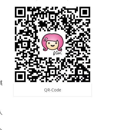
淇
QR-Code