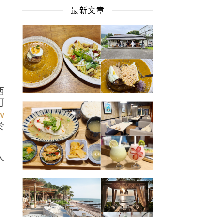
最新文章
西
可
w
於