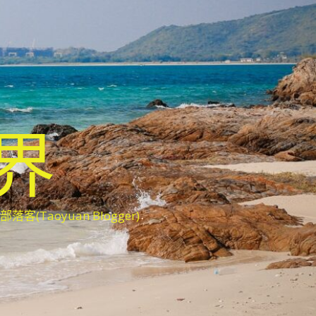
世界
oyuan Blogger)