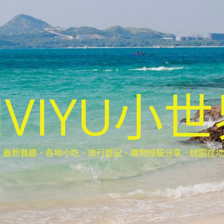
IVIYU小
新餐廳、各地小吃、旅行遊記、購物經驗分享．桃園在地部落客(Ta