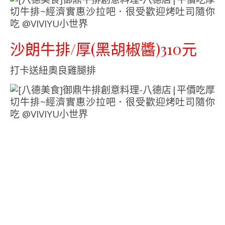
沙朗牛排/厚(黑胡椒醬)310元
打卡送紐奧良雞腿排