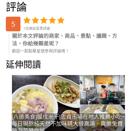
評論
5
1位網友投票評論
關於本文評論的商家、商品、景點、議題、方
法，你給幾顆星呢？
歡迎一起點擊星號參與評論唷！
延伸閱讀
[八德美食]臘戌米干|忠貞市場在地人推薦小吃~
每日現熬純天然不加味精大骨高湯．爽脆免費
醃泡菜隨你挾