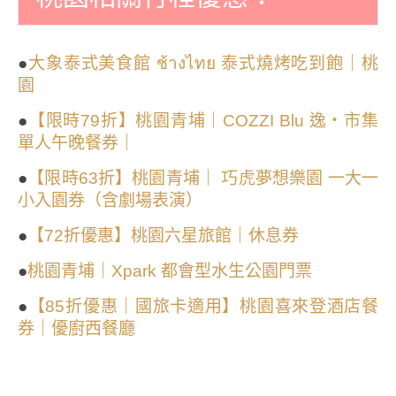
●
大象泰式美食館 ช้างไทย 泰式燒烤吃到飽｜桃
園
●
【限時79折】桃園青埔｜COZZI Blu 逸・市集
單人午晚餐券｜
●
【限時63折】桃園青埔｜ 巧虎夢想樂園 一大一
小入園券（含劇場表演）
●
【72折優惠】桃園六星旅館｜休息券
●
桃園青埔｜Xpark 都會型水生公園門票
●
【85折優惠｜國旅卡適用】桃園喜來登酒店餐
券｜優廚西餐廳