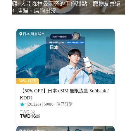
廳~大湳森林公園旁的手作甜點．寵物友善還
有店貓、店狗出沒