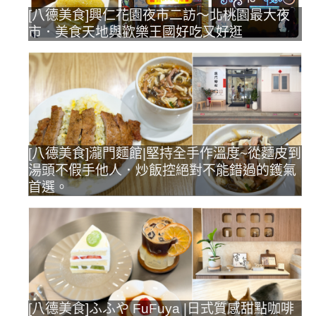
[八德美食]興仁花園夜市二訪～北桃園最大夜
市．美食天地與歡樂王國好吃又好逛
[八德美食]瀧門麵館|堅持全手作溫度~從麵皮到
湯頭不假手他人．炒飯控絕對不能錯過的鑊氣
首選。
[八德美食]ふふや FuFuya |日式質感甜點咖啡