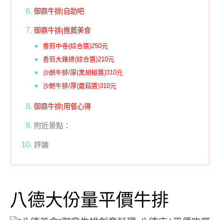
御鼎牛排|自助吧
御鼎牛排|推薦美食
香煎中卷(綜合醬)250元
香煎大雞排(綜合醬)210元
沙朗牛排/厚(黑胡椒醬)310元
沙朗牛排/厚(蘑菇醬)310元
御鼎牛排|用餐心得
附近景點：
評論
八德大份量平價牛排