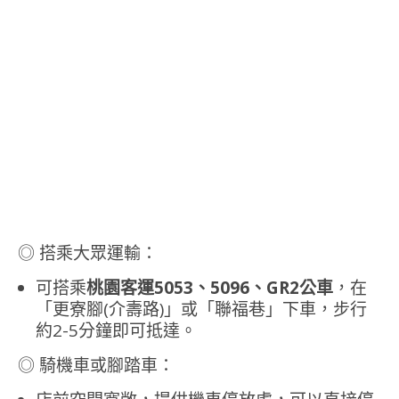
◎ 搭乘大眾運輸：
可搭乘
桃園客運5053、5096、GR2公車
，在
「更寮腳(介壽路)」或「聯福巷」下車，步行
約2-5分鐘即可抵達。
◎ 騎機車或腳踏車：