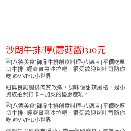
沙朗牛排/厚(蘑菇醬)310元
紐奧良雞腿排肉質軟嫩，調味偏甜辣風格，是小
資族拍照打卡＋加菜的優惠選項。