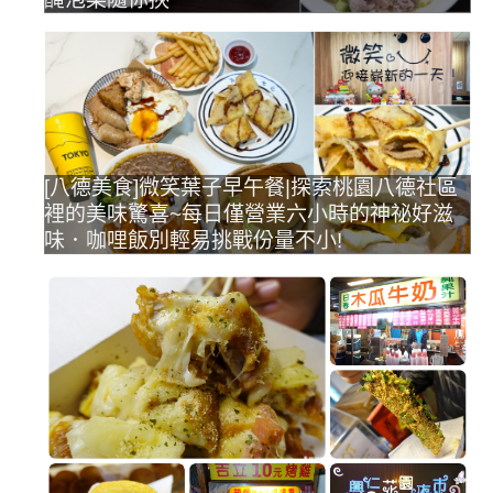
[八德美食]微笑葉子早午餐|探索桃園八德社區
裡的美味驚喜~每日僅營業六小時的神祕好滋
味．咖哩飯別輕易挑戰份量不小!