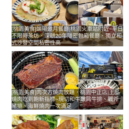
[桃園美食]端陽邀月餐廳|桃園火車站附近~平日
不限時茶坊．深耕20年隱密包廂餐廳．獨立和
式沙發空間私密性高
[桃園美食]肉次方燒肉放題．桃園中正店|王品
燒肉吃到飽新指標~現切和牛嫩肩牛排、戰斧
豬排、海鮮燒肉一次滿足