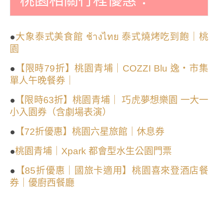
●
大象泰式美食館 ช้างไทย 泰式燒烤吃到飽｜桃
園
●
【限時79折】桃園青埔｜COZZI Blu 逸・市集
單人午晚餐券｜
●
【限時63折】桃園青埔｜ 巧虎夢想樂園 一大一
小入園券（含劇場表演）
●
【72折優惠】桃園六星旅館｜休息券
●
桃園青埔｜Xpark 都會型水生公園門票
●
【85折優惠｜國旅卡適用】桃園喜來登酒店餐
券｜優廚西餐廳