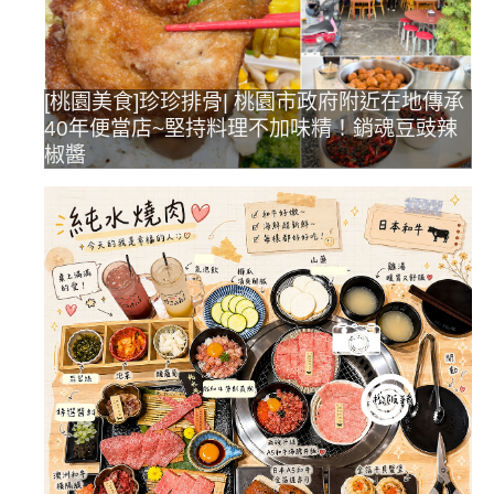
[桃園美食]珍珍排骨| 桃園市政府附近在地傳承
40年便當店~堅持料理不加味精！銷魂豆豉辣
椒醬