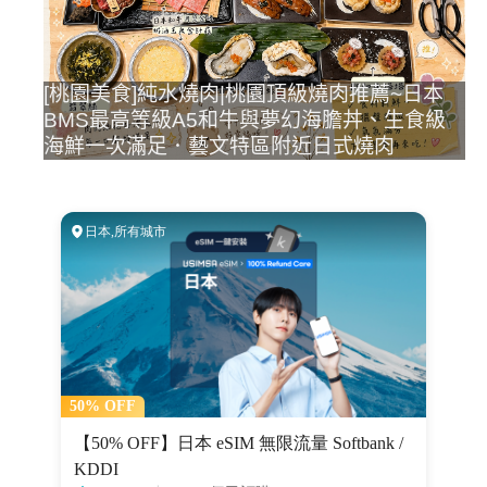
[桃園美食]純水燒肉|桃園頂級燒肉推薦~日本
BMS最高等級A5和牛與夢幻海膽丼、生食級
海鮮一次滿足．藝文特區附近日式燒肉