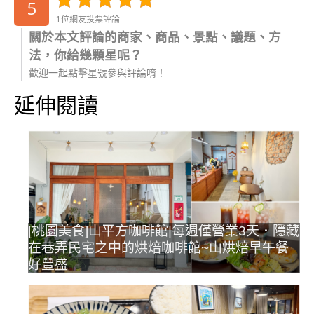
5
1位網友投票評論
關於本文評論的商家、商品、景點、議題、方
法，你給幾顆星呢？
歡迎一起點擊星號參與評論唷！
延伸閱讀
[桃園美食]山平方咖啡館|每週僅營業3天．隱藏
在巷弄民宅之中的烘焙咖啡館~山烘焙早午餐
好豐盛