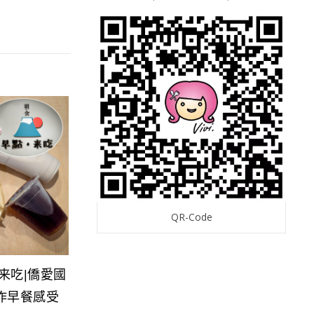
QR-Code
。来吃|僑愛國
作早餐感受