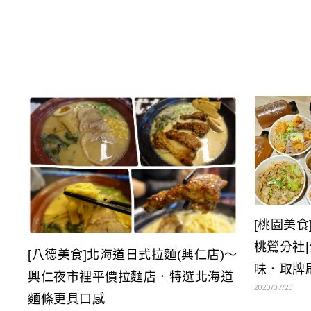
[桃園美食
桃鶯分社
[八德美食]北海道日式拉麵(興仁店)～
味．取牌
興仁夜市裡平價拉麵店．特選北海道
2020/07/20
麵條更具口感