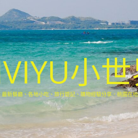
IVIYU小
新餐廳、各地小吃、旅行遊記、購物經驗分享．桃園在地部落客(Ta