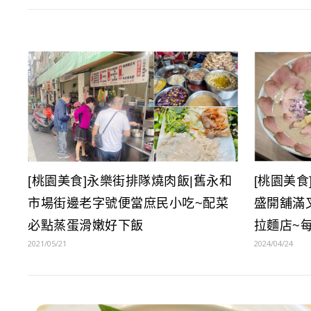
[桃園美食]永樂街排隊燒肉飯|舊永和
[桃園美食
市場街邊老字號便當庶民小吃~配菜
盛開舖滿叉
必點蒸蛋滑嫩好下飯
拉麵店~每
2021/05/21
2024/04/24