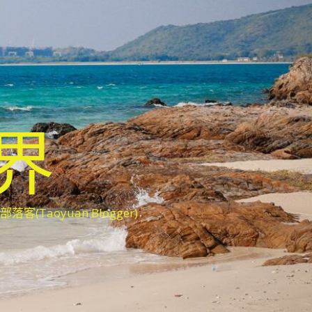
世界
oyuan Blogger)