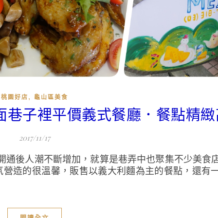
,
桃園好店
龜山區美食
庚對面巷子裡平價義式餐廳．餐點精緻
2017/11/17
開通後人潮不斷增加，就算是巷弄中也聚集不少美食
氣氛營造的很溫馨，販售以義大利麵為主的餐點，還有
閱讀全文