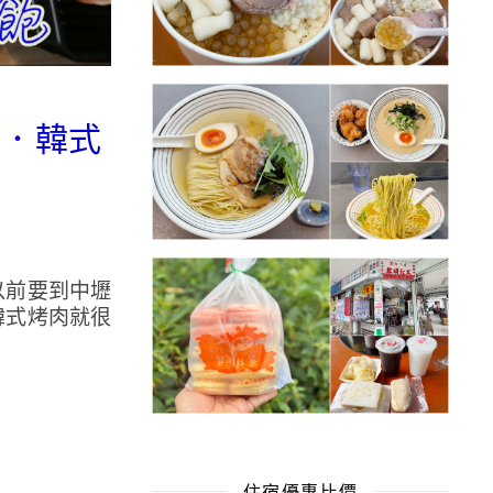
飯．韓式
以前要到中壢
韓式烤肉就很
住宿優惠比價