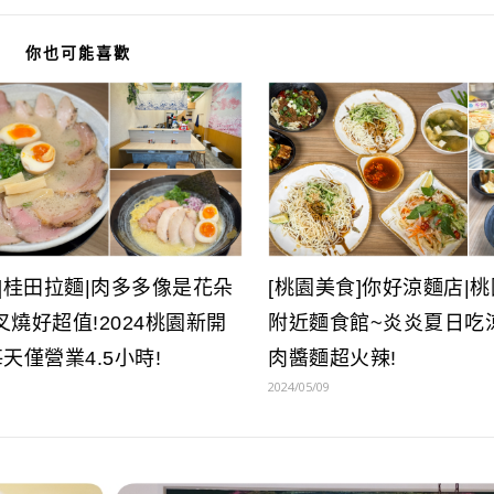
你也可能喜歡
]桂田拉麵|肉多多像是花朵
[桃園美食]你好涼麵店|
燒好超值!2024桃園新開
附近麵食館~炎炎夏日吃
天僅營業4.5小時!
肉醬麵超火辣!
2024/05/09