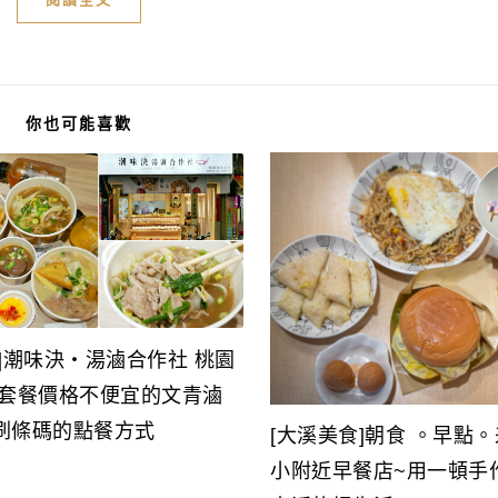
你也可能喜歡
]潮味決‧湯滷合作社 桃園
|套餐價格不便宜的文青滷
刷條碼的點餐方式
[大溪美食]朝食 。早點
小附近早餐店~用一頓手