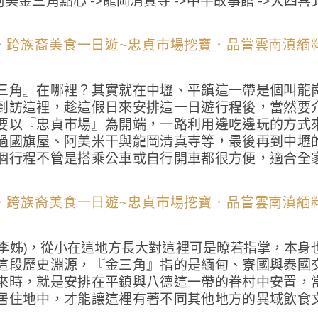
>阿美金三角點心 ->龍岡清真寺 ->中平故事館 ->大四喜
三角』在哪裡？其實就在中壢、平鎮這一帶是個叫龍
到訪這裡，趁這假日來安排這一日遊行程後，當然要
要以『忠貞市場』為開端，一路利用邊吃邊玩的方式
過國旗屋、阿美米干與龍岡清真寺等，最後再到中壢
個行程不管是搭乘公車或自行開車都很方便，適合全
李姊)，從小在這地方長大對這裡可是暸若指掌，本身
這段歷史淵源，『金三角』指的是緬甸、寮國與泰國
來時，就是安排在平鎮與八德這一帶的眷村中安置，
居住地中，才能讓這裡有著不同其他地方的異域飲食