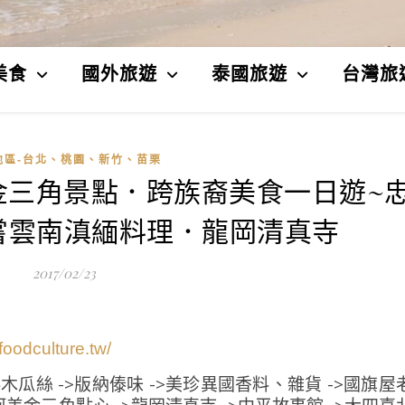
美食
國外旅遊
泰國旅遊
台灣旅
地區-台北、桃園、新竹、苗栗
金三角景點．跨族裔美食一日遊~
嘗雲南滇緬料理．龍岡清真寺
2017/02/23
foodculture.tw/
木瓜絲 ->版納傣味 ->美珍異國香料、雜貨 ->國旗屋