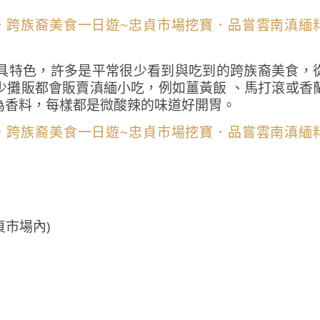
具特色，許多是平常很少看到與吃到的跨族裔美食，
少攤販都會販賣滇緬小吃，例如薑黃飯 、馬打滾或香
為香料，每樣都是微酸辣的味道好開胃。
貞市場內)