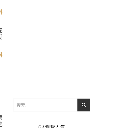
充
愛
美
吃
GA瀏覽人氣