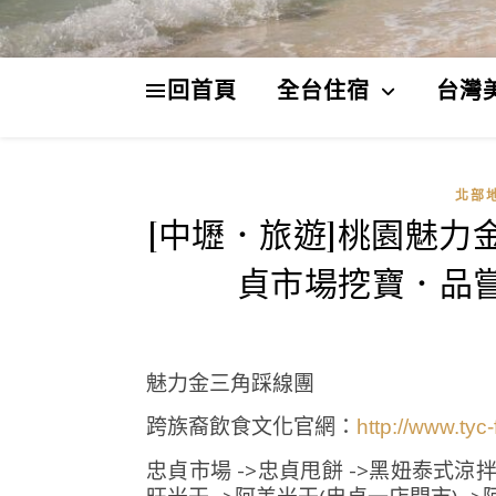
回首頁
全台住宿
台灣
北部
[中壢．旅遊]桃園魅力
貞市場挖寶．品
魅力金三角踩線團
跨族裔飲食文化官網：
http://www.tyc-
忠貞市場 ->忠貞甩餅 ->黑妞泰式涼拌