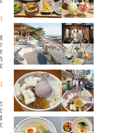
北
崗
介
來
的
家
也
交
當
文