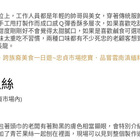
位上，工作人員都是年輕的帥哥與美女，穿著傳統服
手工甩打製作而成口感Ｑ彈香酥多層次，如果喜歡吃
甜度剛剛好不會覺得太甜膩口，如果是喜歡鹹食可選
味太重吃不習慣，兩種口味都有不少死忠的老顧客想
長龍。
瓜絲
貞市場內)
包著頭巾的老闆有著黝黑的膚色相當顯眼，會特別介
加了青芒果絲一起刨在裡面，現場可以見到整個製作