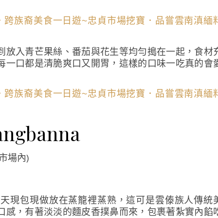
到放入青芒果絲、番茄與花生等均勻搗在一起，食材
每一口都是清脆爽口又開胃，這樣的口味一吃真的會
ngbanna
市場內)
當天現包現做放在蒸籠裡蒸熟，這可是雲傣族人傳統
口感，有著淡淡的麵皮香撲鼻而來，包裹著紮實內餡