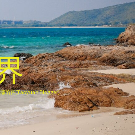
世界
oyuan Blogger)