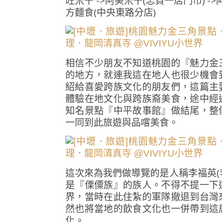
旺米干 ->阿美米干(忠貞一店門市) -
方麵食(中央東路分店)
相信不少朋友不知道桃園的『魅力金
的地方，就連我這在地人也很少機會
紹給喜愛跨族文化的朋友們，這篇主
體驗在地文化與跨族裔美食，途中經
知名景點『中平故事館』做結尾，整
一同到此旅遊與品嚐美食。
這次來為我們做導覽的是人稱李福英(
是『傈僳族』的族人。不得不提一下
界，當時在此住紮的軍隊撤退到台灣
然也將當地的飲食文化也一併帶到這
化。