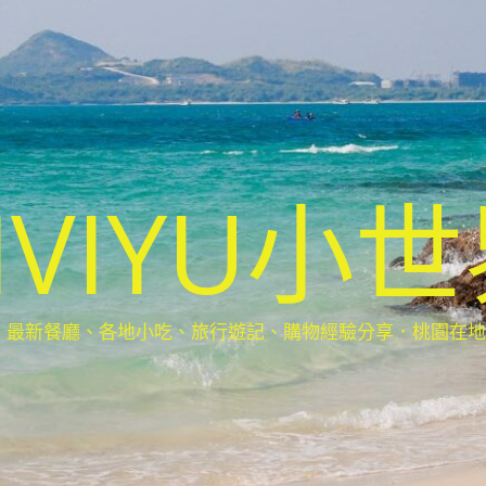
IVIYU小
新餐廳、各地小吃、旅行遊記、購物經驗分享．桃園在地部落客(Ta