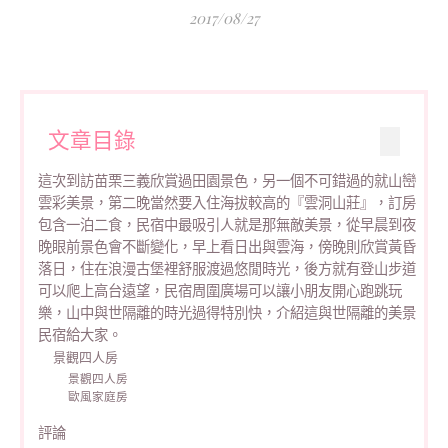
2017/08/27
文章目錄
這次到訪苗栗三義欣賞過田園景色，另一個不可錯過的就山巒
雲彩美景，第二晚當然要入住海拔較高的『雲洞山莊』，訂房
包含一泊二食，民宿中最吸引人就是那無敵美景，從早晨到夜
晚眼前景色會不斷變化，早上看日出與雲海，傍晚則欣賞黃昏
落日，住在浪漫古堡裡舒服渡過悠閒時光，後方就有登山步道
可以爬上高台遠望，民宿周圍廣場可以讓小朋友開心跑跳玩
樂，山中與世隔離的時光過得特別快，介紹這與世隔離的美景
民宿給大家。
景觀四人房
景觀四人房
歐風家庭房
評論