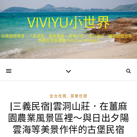
VIVIYU小世界
台灣旅遊美食、人氣景點、最新餐廳、各地小吃、旅行遊記、購物經驗分享．
桃園在地部落客(Taoyuan Blogger)
,
全台住宿
苗栗住宿
[三義民宿]雲洞山莊．在薑麻
園農業風景區裡～與日出夕陽
雲海等美景作伴的古堡民宿