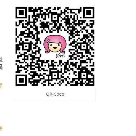
就
鍋
QR-Code