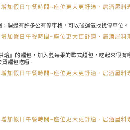
園，週邊有許多公有停車格，可以碰運氣找找停車位。
烘焙』的麵包，加入蔓莓果的歐式麵包，吃起來很有
去買麵包吃囉~