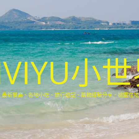
IVIYU小
新餐廳、各地小吃、旅行遊記、購物經驗分享．桃園在地部落客(Ta