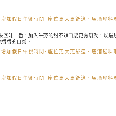
來回味一番，加入牛蒡的甜不辣口感更有嚼勁，以爆
脆香香的口感。