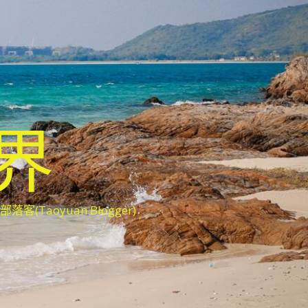
世界
oyuan Blogger)