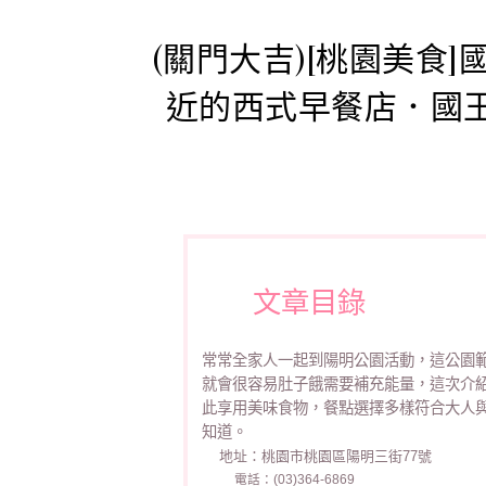
(關門大吉)[桃園美食]國
近的西式早餐店．國
文章目錄
常常全家人一起到陽明公園活動，這公園
就會很容易肚子餓需要補充能量，這次介
此享用美味食物，餐點選擇多樣符合大人
知道。
地址：桃園市桃園區陽明三街77號
電話：(03)364-6869