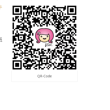
紙
QR-Code