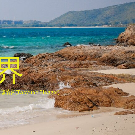
世界
oyuan Blogger)