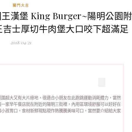
關門大吉
王漢堡 King Burger~陽明公園
王吉士厚切牛肉堡大口咬下超滿足
2018/04/21
範圍超大又有大片綠地，很適合小朋友在此跑跳運動消耗體力，當然
紹一家早午餐店就在附近的陽明三街裡，內用區環境舒服可以好好在
與小孩胃口，食材新鮮現點現作熱騰騰美味可口，當然要介紹給大家