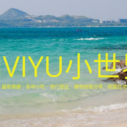
IVIYU小
新餐廳、各地小吃、旅行遊記、購物經驗分享．桃園在地部落客(Ta