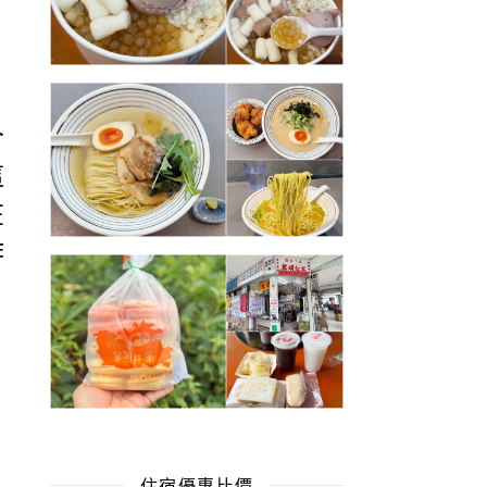
合
這
在
作
住宿優惠比價