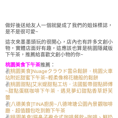
做好後送給友人一個就變成了我們的姐妹標誌，
是不是很可愛~
這次來墨墨頭玩的很開心，店內也有許多文創小
物，實體店面好有趣，這應該也算是桃園隱藏版
下午茶，推薦給喜歡文創小物的你~
桃園美食下午茶
推薦：
✌
[桃園美食]Nuageクラウド雲朵鬆餅．桃園火車
站附近甜蜜下午茶~輕柔像棉花糖般的鬆餅
✌
[桃園甜點]艾米媞甜點工坊．法國藍帶甜點師傅
~甜點蛋糕咖啡下午茶．遇見夢幻甜點香草舒芙
蕾
✌
[八德美食]TINA廚房~八德埤塘公園內景觀咖啡
廳．超值麵包吃到飽下午茶
✌
[桃園美食]貓鼻子複合式咖啡餐飲~咖啡、鮮奶