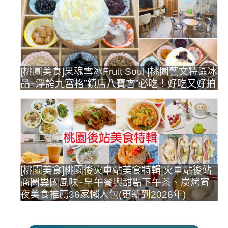
[桃園美食]果魂雪冰Fruit Soul |桃園藝文特區冰
品~浮誇九宮格”鎮店八寶雪”必吃！好吃又好拍
[桃園美食]桃園後火車站美食特輯|火車站後站
商圈異國風味~早午餐與甜點下午茶、炭烤宵
夜美食推薦36家懶人包(更新到2026年)