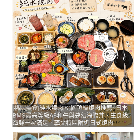
[桃園美食]純水燒肉|桃園頂級燒肉推薦~日本
BMS最高等級A5和牛與夢幻海膽丼、生食級
海鮮一次滿足．藝文特區附近日式燒肉