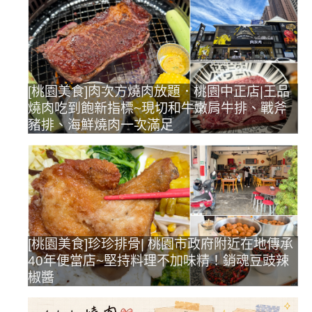
[桃園美食]肉次方燒肉放題．桃園中正店|王品
燒肉吃到飽新指標~現切和牛嫩肩牛排、戰斧
豬排、海鮮燒肉一次滿足
[桃園美食]珍珍排骨| 桃園市政府附近在地傳承
40年便當店~堅持料理不加味精！銷魂豆豉辣
椒醬