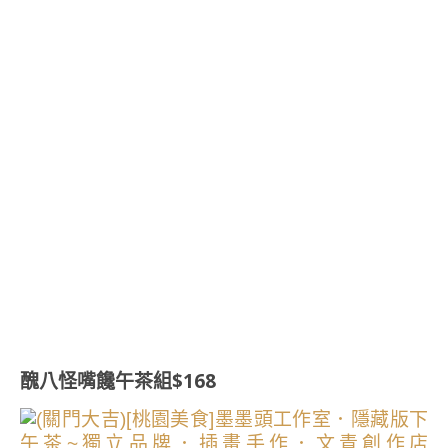
醜八怪嘴饞午茶組$168